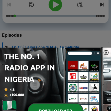
00:00
00:00
Episodes
-
76
Ep. 06 | La versione di ADA - La maturità
01 Oct 2024
-
75
Ep. 05 | La versione di ADA - L’Adolescenza
24 Sep 2024
-
74
Ep. 04 | La versione di ADA - My Parents
17 Sep 2024
-
73
Ep. 03 | La versione di ADA - Oblio
10 Sep 2024
-
72
Ep. 02 | La versione di ADA - Antenati