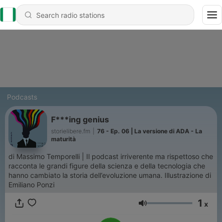
Podcasts
F***ing genius
storielibere.fm
|
76 - Ep. 06 | La versione di ADA - La
maturità
di Massimo Temporelli | Il podcast irriverente ma rispettoso che
racconta le grandi figure della scienza e della tecnologia che
hanno cambiato la storia dell’evoluzione umana. Illustrazione di
Emiliano Ponzi
1
x
Volume