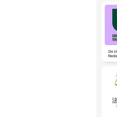
De U
Nede