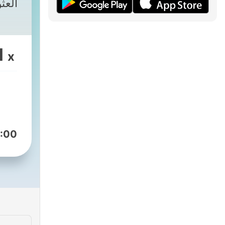
الع،
1
x
:00