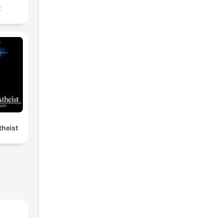
t
heist