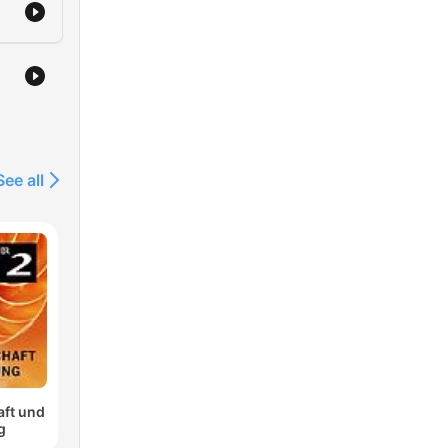
See all
aft und
g