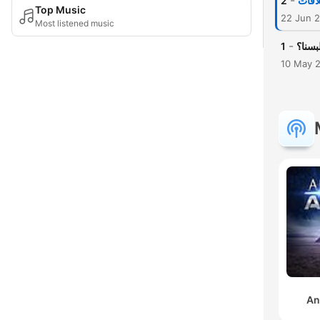
-
2
لاقات
Top Music
22 Jun 
Most listened music
-
1
بسنا؟
10 May 
An