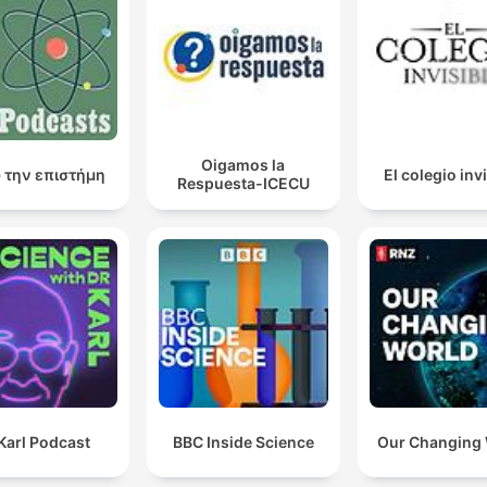
Oigamos la
 την επιστήμη
El colegio inv
Respuesta-ICECU
Karl Podcast
BBC Inside Science
Our Changing