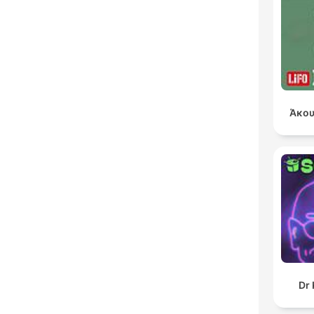
Άκου
Dr 