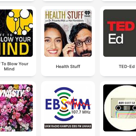
f To Blow Your
Health Stuff
TED-Ed
Mind