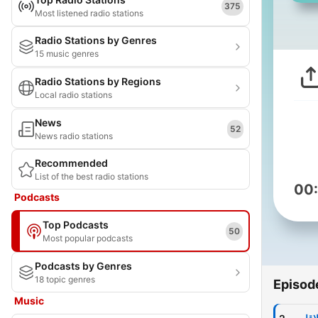
375
Most listened radio stations
Radio Stations by Genres
15 music genres
Radio Stations by Regions
Local radio stations
News
52
News radio stations
Recommended
List of the best radio stations
00
Podcasts
Top Podcasts
50
Most popular podcasts
Podcasts by Genres
18 topic genres
Episod
Music