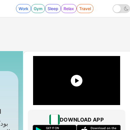
Work
Gym
Sleep
Relax
Travel
ا
DOWNLOAD APP
بو،