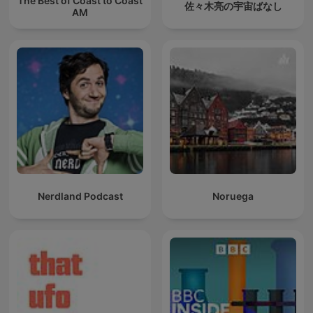
The Best of Coast to Coast
佐々木亮の宇宙ばなし
AM
Nerdland Podcast
Noruega