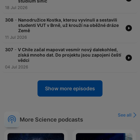
studium sinic
18 Jul 2026
-
308
Nanodružice Kostka, kterou vyvinuli a sestavili
studenti VUT v Brně, už krouží na oběžné dráze
Země
11 Jul 2026
-
307
V Chile začal mapovat vesmír nový dalekohled,
získá mnoho dat. Do projektu jsou zapojeni čeští
vědci
04 Jul 2026
Show more episodes
See all
More Science podcasts