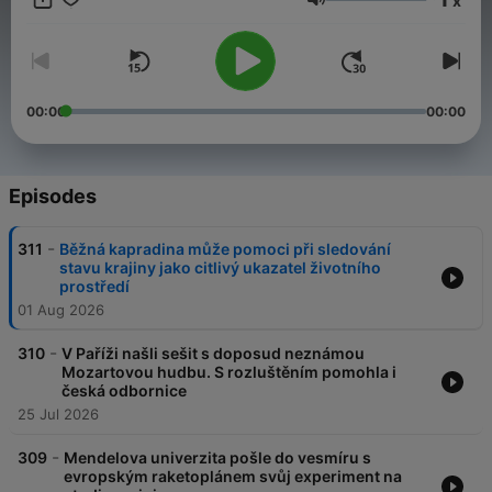
x
Volume
00:00
00:00
Episodes
-
311
Běžná kapradina může pomoci při sledování
stavu krajiny jako citlivý ukazatel životního
prostředí
01 Aug 2026
-
310
V Paříži našli sešit s doposud neznámou
Mozartovou hudbu. S rozluštěním pomohla i
česká odbornice
25 Jul 2026
-
309
Mendelova univerzita pošle do vesmíru s
evropským raketoplánem svůj experiment na