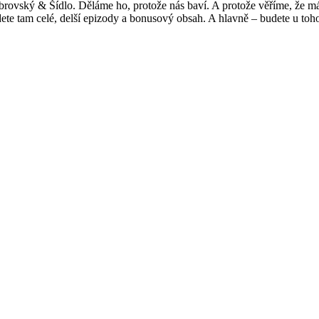
rovský & Šídlo. Děláme ho, protože nás baví. A protože věříme, že má 
ete tam celé, delší epizody a bonusový obsah. A hlavně – budete u to