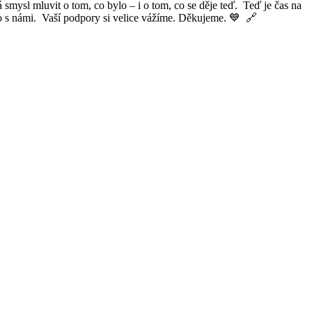
smysl mluvit o tom, co bylo – i o tom, co se děje teď. Teď je čas na
ho s námi. Vaší podpory si velice vážíme. Děkujeme. 💙 🔗