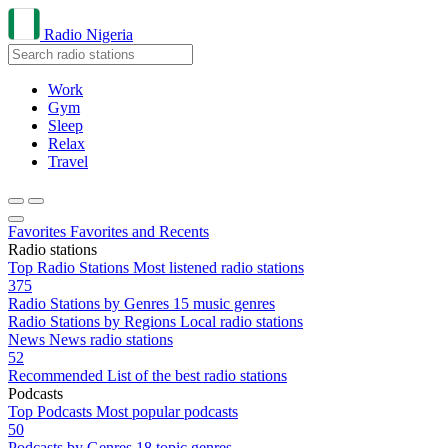
Radio Nigeria
Work
Gym
Sleep
Relax
Travel
Favorites
Favorites and Recents
Radio stations
Top Radio Stations
Most listened radio stations
375
Radio Stations by Genres
15 music genres
Radio Stations by Regions
Local radio stations
News
News radio stations
52
Recommended
List of the best radio stations
Podcasts
Top Podcasts
Most popular podcasts
50
Podcasts by Genres
18 topic genres