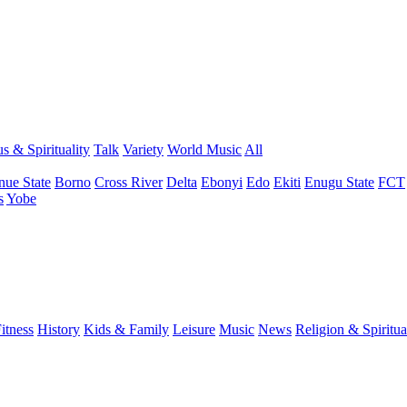
s & Spirituality
Talk
Variety
World Music
All
nue State
Borno
Cross River
Delta
Ebonyi
Edo
Ekiti
Enugu State
FCT
s
Yobe
itness
History
Kids & Family
Leisure
Music
News
Religion & Spiritua