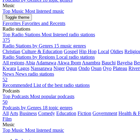
Music
Top Music
Most listened music
Toggle theme
Favorites
Favorites and Recents
Radio stations
Top Radio Stations
Most listened radio stations
375
Radio Stations by Genres
15 music genres
Christian
Culture & Education
Gospel
Hip Hop
Local
Oldies
Religiou
Radio Stations by Regions
Local radio stations
All regions
Abia
Adamawa
Akwa Ibom
Anambra
Bauchi
Bayelsa
Be
Kwara
Lagos
Nassarawa
Niger
Ogun
Ondo
Osun
Oyo
Plateau
River
News
News radio stations
52
Recommended
List of the best radio stations
Podcasts
Top Podcasts
Most popular podcasts
50
Podcasts by Genres
18 topic genres
All
Arts
Business
Comedy
Education
Fiction
Government
Health & F
Film
Music
Top Music
Most listened music