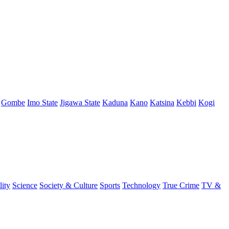
Gombe
Imo State
Jigawa State
Kaduna
Kano
Katsina
Kebbi
Kogi
lity
Science
Society & Culture
Sports
Technology
True Crime
TV &