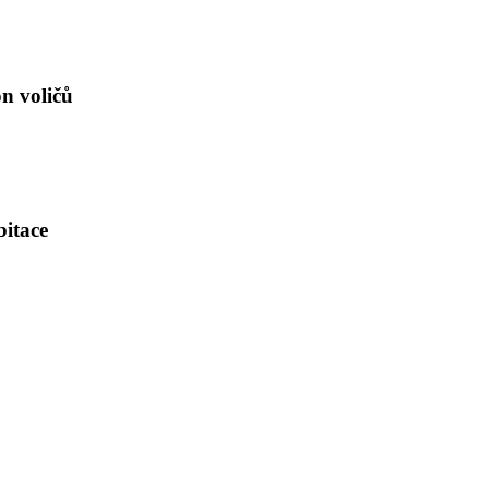
on voličů
bitace