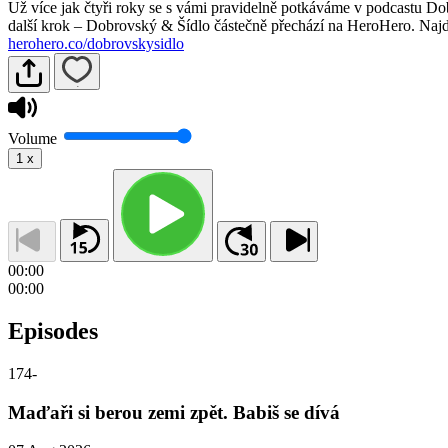
Už více jak čtyři roky se s vámi pravidelně potkáváme v podcastu Dob
další krok – Dobrovský & Šídlo částečně přechází na HeroHero. Najd
herohero.co/dobrovskysidlo
Volume
1
x
00:00
00:00
Episodes
174
-
Maďaři si berou zemi zpět. Babiš se dívá