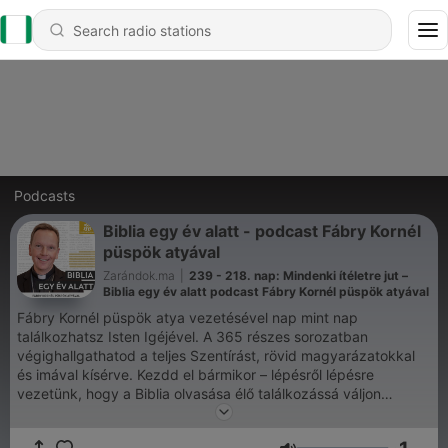
Podcasts
Biblia egy év alatt - podcast Fábry Kornél
püspök atyával
Zarándok.ma
|
239 - 218. nap: Mindenki ítéletre jut –
Biblia egy év alatt podcast Fábry Kornél püspök atyával
Fábry Kornél püspök atya vezetésével nap mint nap
találkozhatsz Isten Igéjével. A 365 részes sorozatban
végighallgathatod a teljes Szentírást, rövid magyarázatokkal
és imával kísérve. Kezdd el bármikor – lépésről lépésre
vezetünk, hogy a Biblia olvasása élő találkozássá váljon
számodra. Csatlakozz a kihíváshoz, és éld át, hogyan formálja
át életedet Isten szava!