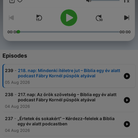
1
x
Volume
00:00
00:00
Episodes
-
239
218. nap: Mindenki ítéletre jut – Biblia egy év alatt
podcast Fábry Kornél püspök atyával
05 Aug 2026
-
238
217. nap: Az örök szövetség – Biblia egy év alatt
podcast Fábry Kornél püspök atyával
04 Aug 2026
-
237
„Értetek és sokakért” – Kérdezz–felelek a Biblia
egy év alatt podcastben
04 Aug 2026