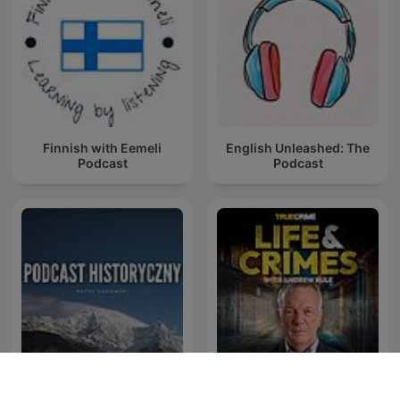
Finnish with Eemeli
English Unleashed: The
Podcast
Podcast
Life and Crimes with
Podcast Historyczny