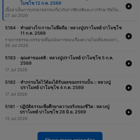
โมชฺโช 12 ก.ค. 2569
เนื้อหาเป็นการบรรยายธรรมเกี่ยวกับการฝึกสติและการรักษาจิตใจเพื่อหลีกเลี่ยงการเกิดในอบายภูมิ โดยเน้นย้ำความสำคัญของการรู้เท่าทันกิเลส เช่น โลภะ โทสะ และโมหะ ซึ่งเป็นเหตุให้ต้องเวียนว่ายตายเกิดในภพภูมิต่างๆ เช่น เปรต อสุรกาย หรือสัตว์เดรัจฉาน การปฏิบัติธรรมที่ถูกต้องคือการรักษาศีล 5 ให้มั่นคงและฝึกความรู้สึกตัว (สติ) ในทุกอิริยาบถ ไม่ว่าจะยืน เดิน นั่ง หรือนอน เพื่อให้จิตไม่หลงไปกับความเพลินหรือความยึดติด นอกจากนี้ยังมีการตอบคำถามและให้คำแนะนำแก่ผู้ปฏิบัติธรรมหลายท่านเกี่ยวกับการจัดการกับอาการทางจิตขณะทำสมาธิ เช่น อาการแน่นหน้าผาก จิตที่ไหลออกนอก หรือความฟุ้งซ่าน โดยเน้นให้ใช้ปัญญาในการรู้เท่าทันสภาวะที่เกิดขึ้น เพื่อให้จิตเป็นกลางและค่อยๆ พัฒนาไปสู่ความสงบและการพ้นจากทุกข์ในที่สุด
27 Jul 2026
-
5184
ทำอย่างไรเราจะไม่ยึดถือ : หลวงปู่ปราโมทย์ ปาโมชฺโช
11 ก.ค. 2569
รายการธรรมะบรรยายที่มุ่งเน้นการสอนเรื่องความไม่เที่ยงของกายและจิต ผ่านการพิจารณาไตรลักษณ์และการฝึกสติในชีวิตประจำวัน เนื้อหาครอบคลุมตั้งแต่การทำความเข้าใจความหมายที่ถูกต้องของธุดงควัตร การสังเกตความเกิดดับของจิต และการใช้สติเพื่อเป็นผู้รู้ ผู้ตื่น ผู้เบิกบาน เพื่อนำไปสู่การปล่อยวางความยึดมั่นถือมั่นในขันธ์ห้า ในช่วงท้ายมีการตอบคำถามจากทางบ้านเกี่ยวกับปัญหาในการปฏิบัติธรรม เช่น อาการจิตฟุ้งซ่าน การแยกแยะระหว่างความคิดกับการรู้ และวิธีการฝึกสมาธิเพื่อไม่ให้จิตหลงไปกับอารมณ์ โดยเน้นย้ำหลักการสำคัญคือการเป็นผู้รู้เท่าทันสภาวะที่เกิดขึ้นตามความเป็นจริงโดยไม่เข้าไปดัดแปลงหรือแก้ไข
26 Jul 2026
-
5183
คุณค่าของสติ : หลวงปู่ปราโมทย์ ปาโมชฺโช 5 ก.ค.
2569
17 Jul 2026
-
5182
ทำกรรมใดไว้ต้องได้รับผลของกรรมนั้น :: หลวงปู่
ปราโมทย์ ปาโมชฺโช 4 ก.ค. 2569
17 Jul 2026
-
5181
ปฏิบัติธรรมเพื่อศึกษาความจริงของชีวิต : หลวงปู่
ปราโมทย์ ปาโมชฺโช 28 มิ.ย. 2569
13 Jul 2026