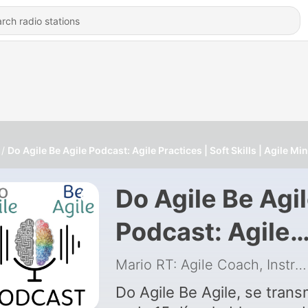
Do Agile Be Agile Podcast: Agile Practices | Soft Skills | Agile Mi
Do Agile Be Agi
Podcast: Agile
Practices | Soft
Mario RT: Agile Coach, Instructor y Consultor
Skills | Agile
Do Agile Be Agile, se trans