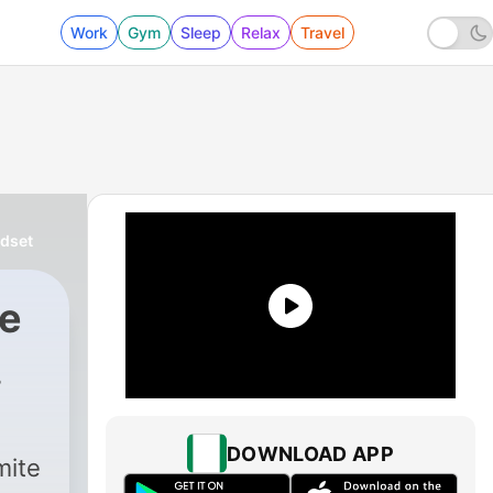
Work
Gym
Sleep
Relax
Travel
ndset
le
|
21 - S3E3 - Backlog Refinem
DOWNLOAD APP
mite