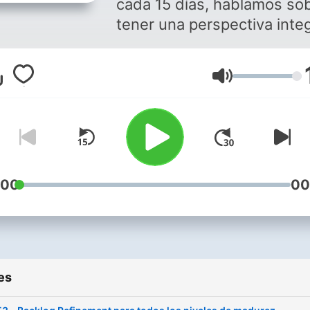
cada 15 días, hablamos so
Mindset
tener una perspectiva integ
no solo hacer ágil (Do agile)
no, ser ágil (Be agile). Siga
Volume
Mario Rodríguez (Mario RT
Agile Coach, Instructor y
Consultor a través de:
prácticas y mindset ágil,
cultura, personas y cambio
Algunos de los temas: Agil
:00
00
Mindset, Change
Management, Soft Skills
(Equipos de Alto Rendimien
Negociación, Autogestión,
es
Productividad, Comunicaci
Frameworks Ágiles (Scrum