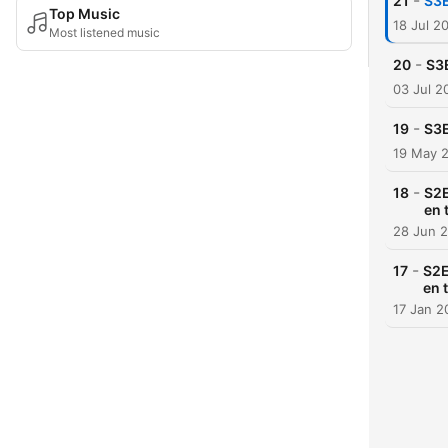
-
21
S3E
Top Music
18 Jul 2
Most listened music
-
20
S3E
03 Jul 2
-
19
S3E
19 May 
-
18
S2E
en 
28 Jun 
-
17
S2E
en 
17 Jan 2