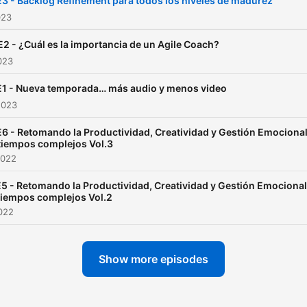
3 - Backlog Refinement para todos los niveles de madurez
Kanban, Design Thinking, 
023
Startup) Herramientas y m
2 - ¿Cuál es la importancia de un Agile Coach?
con entrevistas a Agilistas,
023
Coaches e Instructores.
1 - Nueva temporada… más audio y menos video
2023
6 - Retomando la Productividad, Creatividad y Gestión Emociona
tiempos complejos Vol.3
2022
5 - Retomando la Productividad, Creatividad y Gestión Emocional
tiempos complejos Vol.2
022
Show more episodes