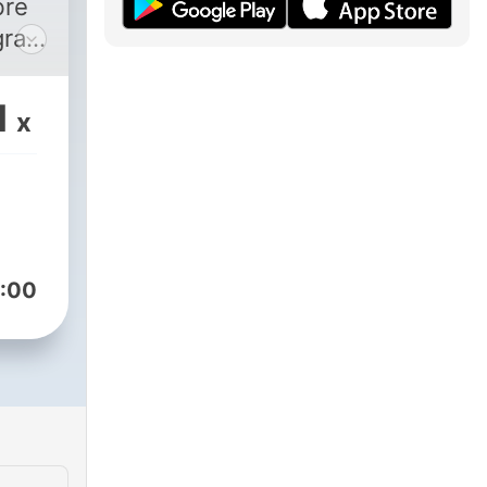
bre
ral,
, si
n a
1
x
)
.
e
:00
to,
ón),
,