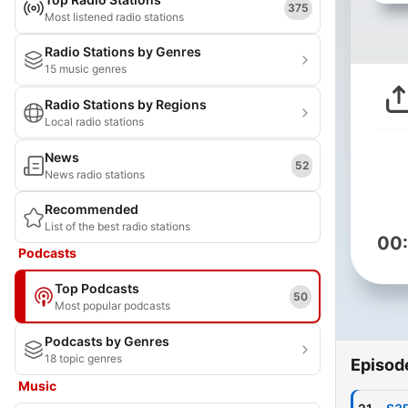
375
Most listened radio stations
Radio Stations by Genres
15 music genres
Radio Stations by Regions
Local radio stations
News
52
News radio stations
Recommended
List of the best radio stations
00
Podcasts
Top Podcasts
50
Most popular podcasts
Podcasts by Genres
18 topic genres
Episod
Music