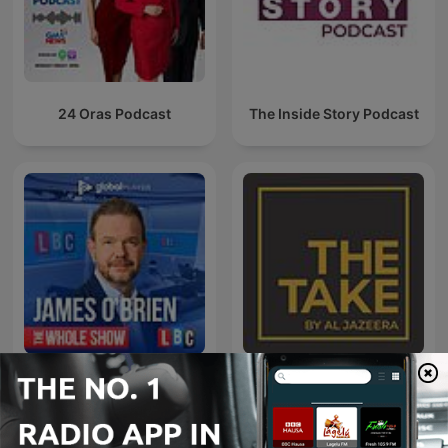
24 Oras Podcast
The Inside Story Podcast
James O'Brien - The
The Take
Whole Show