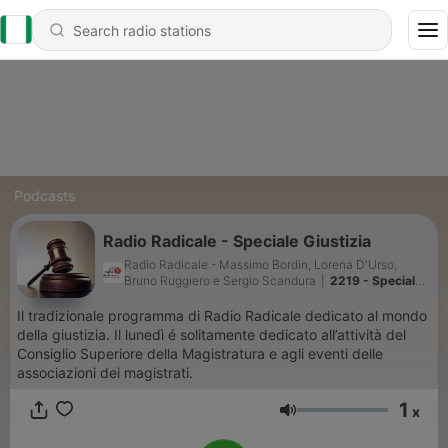
Podcasts
Radio Radicale - Speciale Giustizia
Radio Radicale - Massimo Bordin, Lorena D'Urso,
Bruno Ruggiero e Sergio Scandura
|
2219 - Speciale
Giustizia - Puntata del 1/08/2026
Il tradizionale programma di Radio Radicale dedicato al mondo
della giustizia. Il lunedì é solitamente dedicato all’attività del
Consiglio Superiore della Magistratura e agli eventi delle
associazioni dei magistrati.
1
x
Volume