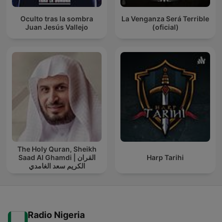
Oculto tras la sombra
La Venganza Será Terrible
Juan Jesús Vallejo
(oficial)
The Holy Quran, Sheikh
Saad Al Ghamdi | القران
Harp Tarihi
الكريم سعد الغامدي
Radio Nigeria