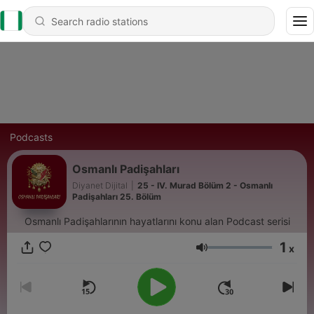
Podcasts
Osmanlı Padişahları
Diyanet Dijital
|
25 - IV. Murad Bölüm 2 - Osmanlı
Padişahları 25. Bölüm
Osmanlı Padişahlarının hayatlarını konu alan Podcast serisi
1
x
Volume