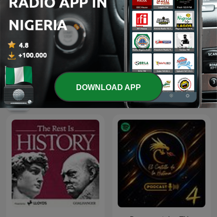
Att D Går An!
18th Century Criminals
DOWNLOAD APP
International History podcasts