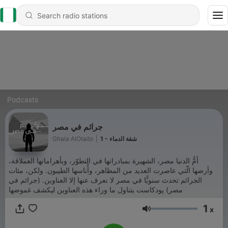
Podcasts
جرائم في مصر
Ghala AlOtaibi
|
1 - شقة الدماء
أُمُّ الدنيا مصر، الشهيرة بمبادراتها في التطوّر، وبأهراماتها العملاقة،
وأرضها الّتي عاصرت العديد من المظاهر، وأُناسها الطيبون. ولكن، مئات
الجرائم تحدث سنويًّا في مصر لا نعرف عنها إلا العناوين. (جرائم في
مصر) پودكاست يتناول ما وراء هذه العناوين ليكشف غموضها
1
x
Volume