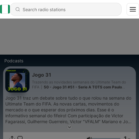
Podcasts
Jogo 31
Trazendo as novidades semanais do Ultimate Team do
FIFA
|
50 - Jogo 31 #51 - Serie A TOTS com Paulo
Dybala fenomenal
Jogo 31 traz um debate sobre tudo o que rolou na semana do
Ultimate Team do FIFA. As novas cartas, movimentos do
mercado e o que esperar dos próximos dias. Esse é o
informativo semanal do fifeiro! Com participação de Victor
Fagarassi, Guilherme Guerreiro, Victor "VFALM" Mariano e João
"NoMercy" Piedade
1