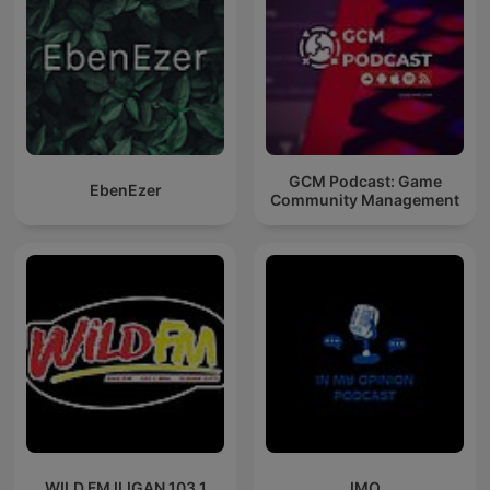
GCM Podcast: Game
EbenEzer
Community Management
WILD FM ILIGAN 103.1
IMO