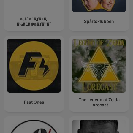
ã‚‚ã¨ã˜ã‚ƒã±ã‚“
Spårtsklubben
ã½ã£ã©ãã‚ƒã™ã¨
The Legend of Zelda
Fast Ones
Lorecast