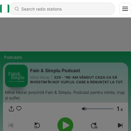
Podcasts
Fain & Simplu Podcast
Mihai Morar
|
329 - "NE-AM VÂNDUT CASA CA SĂ
INVESTIM ÎN NOI" CUPLUL CARE A RENUNȚAT LA TOT
PENTRU… I Fain & Simplu 315
Mihai Morar prezintă Fain & Simplu. Podcast pentru minte, trup
și suflet.
1
x
Volume