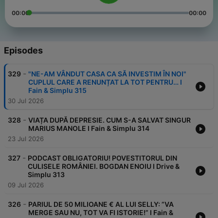
00:00
00:00
Episodes
-
329
"NE-AM VÂNDUT CASA CA SĂ INVESTIM ÎN NOI"
CUPLUL CARE A RENUNȚAT LA TOT PENTRU… I
Fain & Simplu 315
30 Jul 2026
-
328
VIAȚA DUPĂ DEPRESIE. CUM S-A SALVAT SINGUR
MARIUS MANOLE I Fain & Simplu 314
23 Jul 2026
-
327
PODCAST OBLIGATORIU! POVESTITORUL DIN
CULISELE ROMÂNIEI. BOGDAN ENOIU I Drive &
Simplu 313
09 Jul 2026
-
326
PARIUL DE 50 MILIOANE € AL LUI SELLY: ”VA
MERGE SAU NU, TOT VA FI ISTORIE!” I Fain &