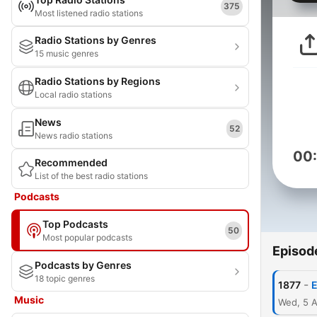
375
Most listened radio stations
Radio Stations by Genres
15 music genres
Radio Stations by Regions
Local radio stations
News
52
News radio stations
00
Recommended
List of the best radio stations
Podcasts
Top Podcasts
50
Most popular podcasts
Episod
Podcasts by Genres
18 topic genres
-
1877
E
Music
Wed, 5 