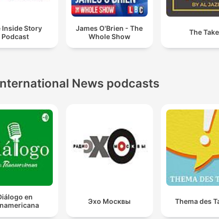
 Inside Story
James O'Brien - The
The Take
Podcast
Whole Show
International News podcasts
Diálogo en
Эхо Москвы
Thema des T
namericana