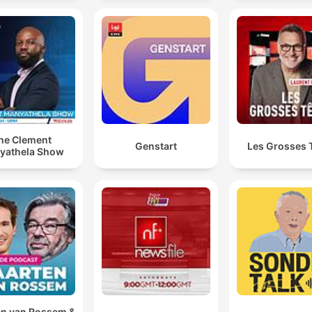
he Clement
Genstart
Les Grosses 
yathela Show
n van Rossem &