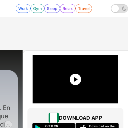
Work
Gym
Sleep
Relax
Travel
. En
que
DOWNLOAD APP
día.