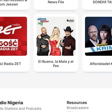
News File
SONDHI TA
om Jessen
El Bueno, la Mala y el
ść Radia ZET
Aftonbladet 
Feo
dio Nigeria
Resources
Broadcasters
io Stations and Podcasts