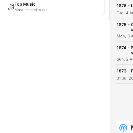
Top Music
-
1876
Most listened music
Tue, 4 
-
1875
Mon, 3 
-
1874
P
s
Sun, 2 A
-
1873
31 Jul 2