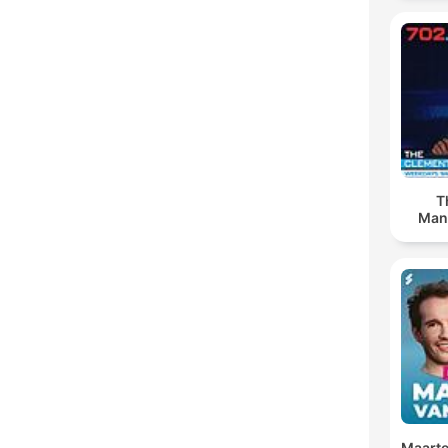
T
Man
Maarte