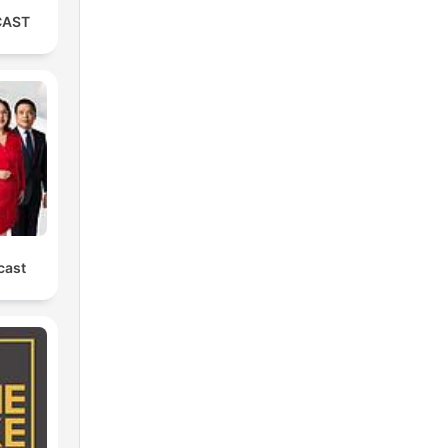
CAST
cast