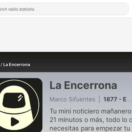
La Encerrona
La Encerrona
Marco Sifuentes
|
1877 - ES OFICIAL: López Aliaga va por la reelección en Lima #LaEncerrona
Tu mini noticiero mañanero
21 minutos o más, todo lo 
necesitas para empezar tu 