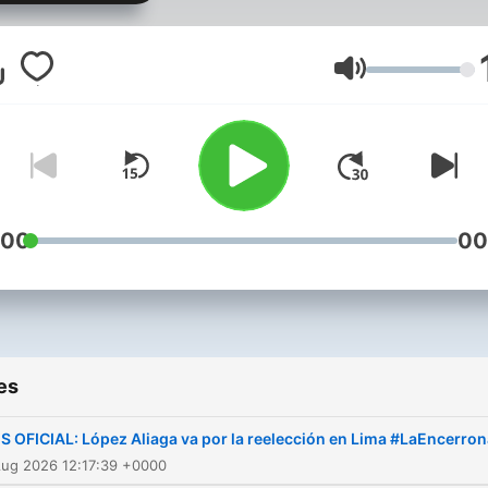
Dirigido por Marco Sifuent
junto a Jonathan Castro, L
Vásquez, Killa Cuba y Erne
Volume
Cabral.
:00
00
es
S OFICIAL: López Aliaga va por la reelección en Lima #LaEncerron
Aug 2026 12:17:39 +0000