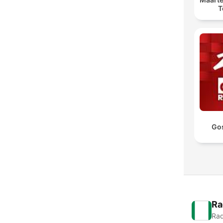
T
Go
Ra
Rad