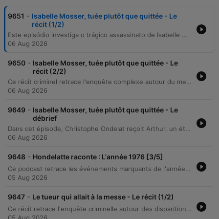
-
9651
Isabelle Mosser, tuée plutôt que quittée - Le
récit (1/2)
Este episódio investiga o trágico assassinato de Isabelle Mosser, ocorrido em setembro de 2013, na região de Mulhouse. O caso envolve a descoberta do corpo da vítima com múltiplas perfurações de faca em sua própria residência, após ela não comparecer para buscar seus filhos na escola. A narrativa explora as circunstâncias do crime, o cenário de uma vida vivida em semi-comunidade com familiares e as inconsistências em torno de um suposto assalto que teria ocorrido no local. A investigação detalha a análise da perícia médica sobre a hora da morte, os depoimentos de familiares como sua irmã Karine e o marido Eric, além das contradições encontradas pelos gendarmes entre a narrativa de um roubo e a ausência de sinais de arrombamento na residência.
06 Aug 2026
-
9650
Isabelle Mosser, tuée plutôt que quittée - Le
récit (2/2)
Ce récit criminel retrace l'enquête complexe autour du meurtre d'Isabelle Mosser. Après des investigations infructueuses impliquant une piste de cambriolage, un corbeau anonyme et une expertise en écriture sans résultat, les gendarmes se concentrent sur le mari, Éric Mosser. L'enquête révèle un emploi du temps lacunaire le jour du crime, une vie sentimentale tumultueuse marquée par de multiples maîtresses et la découverte d'une arme cachée chez une amante. Malgré une défense acharnée menée par l'avocat Éric Dupond-Moretti, les deux procès en cour d'assises aboutissent à une condamnation de vingt années de réclusion criminelle pour l'accusé.
06 Aug 2026
-
9649
Isabelle Mosser, tuée plutôt que quittée - Le
débrief
Dans cet épisode, Christophe Ondelat reçoit Arthur, un étudiant strasbourgeois, pour débriefer l'affaire criminelle du meurtre d'Isabelle Mosser survenu en 2013 à Ilfurth. L'échange explore la fascination pour le crime et les enjeux de la justice pénale, notamment la notion de doute et le risque d'erreur judiciaire. À travers le projet professionnel d'Arthur, qui aspire à intégrer le PSIG de la gendarmerie, la discussion aborde la réalité du terrain, la confrontation à la mort et la distinction entre les unités d'intervention et les unités d'enquête.
06 Aug 2026
-
9648
Hondelatte raconte : L'année 1976 [3/5]
Ce podcast retrace les événements marquants de l'année 1976 en France, marquée par la crise énergétique et la canicule extrême. L'épisode explore le retour de l'heure d'été, le lancement de l'opération Bison Futé, ainsi que les conséquences climatiques sur l'agriculture, les transports et les habitudes quotidiennes. Le récit voyage également jusqu'aux Jeux Olympiques de Montréal 1976, abordant le boycott politique des nations africaines et la gloire sportive de Guy Druth et de la gymnaste Nadia Comaneci.
05 Aug 2026
-
9647
Le tueur qui allait à la messe - Le récit (1/2)
Ce récit retrace l'enquête criminelle autour des disparitions de Marilène Rousset en 1996 et d'Elisabeth Griffin en 1997 en Normandie. Initialement classées comme des fugues, ces disparitions s'avèrent liées à un prédateur agissant au sein du cercle familial et professionnel. L'enquête révèle le profil de Jean-Yves Morel, un homme dont la façade de père de famille cachait une activité de voyeurisme et de meurtres en série. L'épisode détaille les indices cruciaux, notamment l'analyse des trajets kilométriques et la découverte de contenus filmés à l'insu des victimes. Le récit explore comment la persévérance d'une gendarme a permis de relier deux dossiers distincts pour mettre en lumière un tueur qui aurait pu continuer sa série sans être intercepté.
05 Aug 2026