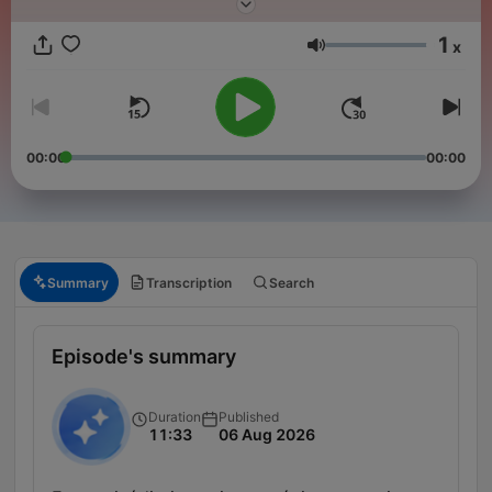
l’abonnement "Hondelatte raconte Premium". Pour en savoir
plus, rendez-vous sur votre application Apple podcasts.
1
x
Volume
00:00
00:00
Summary
Transcription
Search
Episode's summary
Duration
Published
11:33
06 Aug 2026