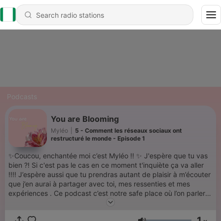
Podcasts
You are Blooming
Myléo
|
5 - Comment les réseaux sociaux ont
restructuré le monde - Episode 1
✨Coucou, enchantée moi c’est Myléo !! ✨ J'espère que tu vas
bien ?! Si c'est pas le cas en ce moment t'inquiète ça va aller
!!!! J’espère aussi que tu prendras autant de plaisir à m’écouter
que j’en aurai à partager avec toi, mes ressenties et mes
expériences . Ce podcast c’est notre safe place où l’on parlera
des petites et des grandes choses qui jalonnent notre
vingtaine : les doutes, les découvertes, les défis, mais aussi les
1