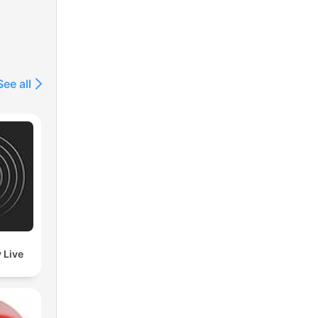
See all
 Live