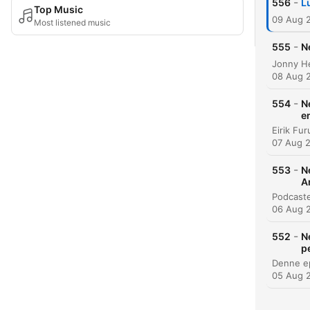
-
556
L
Top Music
09 Aug 
Most listened music
-
555
N
08 Aug 
-
554
N
e
07 Aug 
-
553
N
A
06 Aug 
-
552
N
p
05 Aug 