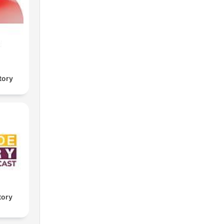
tory
tory