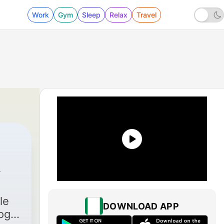
Work
Gym
Sleep
Relax
Travel
Media
|
556 - Lurås & Ness 3: Fra norsk kraftkrise ti
le
DOWNLOAD APP
og