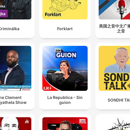
美国之音中文广播 
Kriminálka
Forklart
之音
he Clement
La Republica - Sin
SONDHI TA
yathela Show
guion