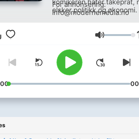
komikeren hater tåkeprat,
For annonsering:
elsker politikk og økonomi.
info@modernemedia.no
Volume
:00
00
es