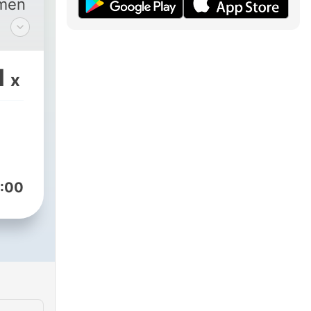
 men
1
x
:00