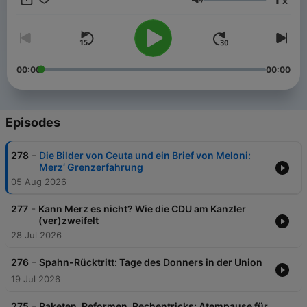
x
eben auch nicht. Neue Folgen von “Machtwechsel” gibt es
Volume
jeden Mittwoch und Freitag – überall, wo es Podcasts gibt.
00:00
00:00
Episodes
-
278
Die Bilder von Ceuta und ein Brief von Meloni:
Merz‘ Grenzerfahrung
05 Aug 2026
-
277
Kann Merz es nicht? Wie die CDU am Kanzler
(ver)zweifelt
28 Jul 2026
-
276
Spahn-Rücktritt: Tage des Donners in der Union
19 Jul 2026
-
275
Raketen, Reformen, Rechentricks: Atempause für