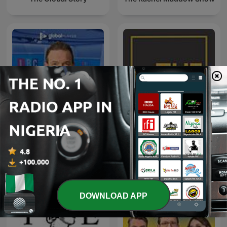
James O'Brien - The
The Take
Whole Show
DOWNLOAD APP