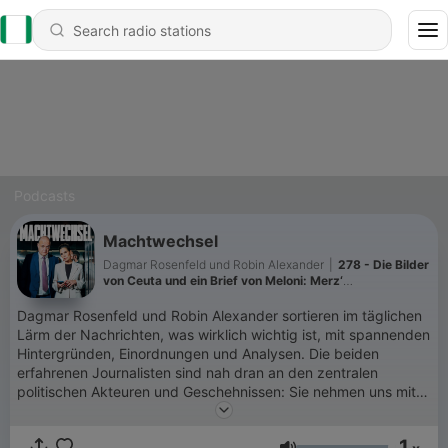
Podcasts
Machtwechsel
Dagmar Rosenfeld und Robin Alexander
|
278 - Die Bilder
von Ceuta und ein Brief von Meloni: Merz‘
Grenzerfahrung
Dagmar Rosenfeld und Robin Alexander sortieren im täglichen
Lärm der Nachrichten, was wirklich wichtig ist, mit spannenden
Hintergründen, Einordnungen und Analysen. Die beiden
erfahrenen Journalisten sind nah dran an den zentralen
politischen Akteuren und Geschehnissen: Sie nehmen uns mit in
die Hinterzimmer der Macht, rollen Debatten und Prozesse auf
und erklären, warum Entscheidungen getroffen werden – oder
1