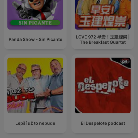
LOVE 972 早安！玉建煌崇 |
Panda Show - Sin Picante
The Breakfast Quartet
Lepší už to nebude
El Despelote podcast