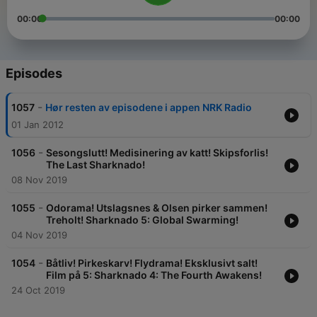
00:00
00:00
Episodes
-
1057
Hør resten av episodene i appen NRK Radio
01 Jan 2012
-
1056
Sesongslutt! Medisinering av katt! Skipsforlis!
The Last Sharknado!
08 Nov 2019
-
1055
Odorama! Utslagsnes & Olsen pirker sammen!
Treholt! Sharknado 5: Global Swarming!
04 Nov 2019
-
1054
Båtliv! Pirkeskarv! Flydrama! Eksklusivt salt!
Film på 5: Sharknado 4: The Fourth Awakens!
24 Oct 2019