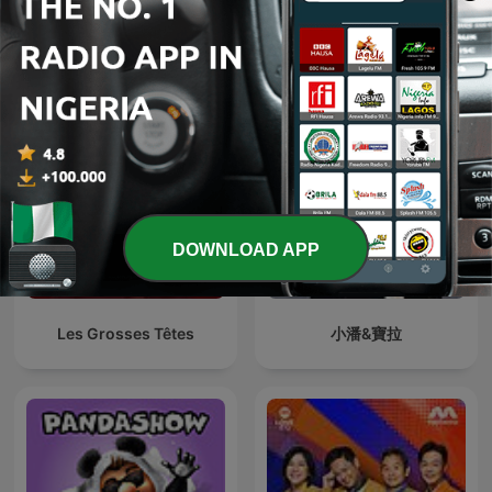
Darren “Whackhead”
Tomás Va A Morir
Simpson’s prank calls on
Kfm Mornings
DOWNLOAD APP
Les Grosses Têtes
小潘&寶拉