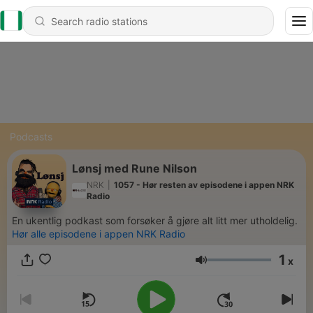
Podcasts
Lønsj med Rune Nilson
NRK
|
1057 - Hør resten av episodene i appen NRK
Radio
En ukentlig podkast som forsøker å gjøre alt litt mer utholdelig.
Hør alle episodene i appen NRK Radio
1
x
Volume