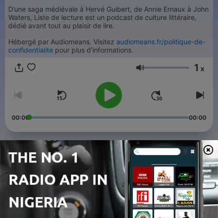
D’une saga médiévale à Hervé Guibert, de Annie Ernaux à John
Waters, Liste de lecture est un podcast de culture littéraire,
dédié avant tout au plaisir de lire.
Hébergé par Audiomeans. Visitez
audiomeans.fr/politique-de-
confidentialite
pour plus d'informations.
1
x
Volume
00:00
00:00
Episodes
-
41
L'Amie prodigieuse d'Elena Ferrante
17 Jun 2026
-
40
Un homme sans titre de Xavier Le Clerc