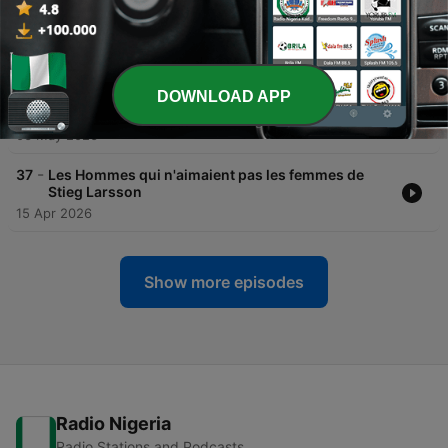
03 Jun 2026
-
39
Moon Palace de Paul Auster
20 May 2026
DOWNLOAD APP
-
38
Champion de Maria Pourchet
06 May 2026
-
37
Les Hommes qui n'aimaient pas les femmes de
Stieg Larsson
15 Apr 2026
Show more episodes
Radio Nigeria
Radio Stations and Podcasts