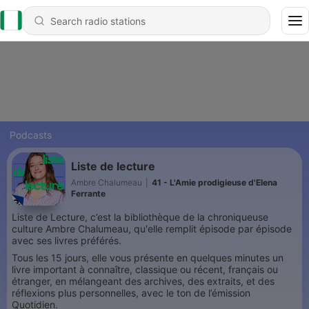
Podcasts
Liste de lecture
Ambre Chalumeau
|
41 - L'Amie prodigieuse d'Elena
Ferrante
Liste de Lecture, c’est la bibliothèque de la chroniqueuse
culture Ambre Chalumeau, qu'elle remplit épisode par épisode
avec ses livres préférés.
Tous les 15 jours, elle vous présente en quelques minutes un
livre important à connaître, classique ou récent, français ou
étranger, en mélangeant des archives, des extraits, et des
réflexions plus personnelles, avec le ton de l’émission
Quotidien.