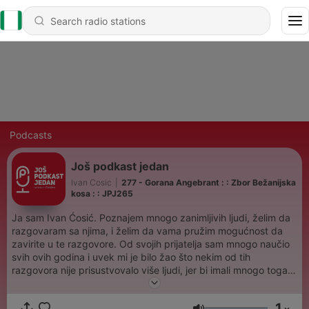
Podcasts
Još podkast jedan
Ivan Cosic
|
277 - Gorana Angebrant : : Zbor Bežanijska
kosa : : JPJ265
Ja sam Ivan Ćosić. Poznajem mnogo zanimljivih ljudi, želim da
razgovaram sa njima, i želim da vama pružim mogućnost da
zavirite u te razgovore. Od svojih prijatelja sam mnogo naučio
svih ovih godina i uvek mi je bilo žao što nekim od tih
razgovora nije prisustvovalo više ljudi, jer bi imali mnogo toga
da čuju. To želim da ispravim ovim podkastom. Već dvadeset
godina se bavim dizajnom, marketingom i raznim drugim
1