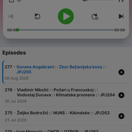
x
stvarima. Od 2013. godine organizovao sam konferenciju
Volume
wwvrsac pod sloganom Živi lokalno radi globalno, gde sam
pomogao da se ispriča preko 60 uspešnih priča.
00:00
00:00
Episodes
-
277
Gorana Angebrant : : Zbor Bežanijska kosa : :
JPJ265
06 Aug 2026
-
276
Vladimir Nikolić : : Požari u Francuskoj : :
Vodostaj Dunava : : Klimatske promene : : JPJ264
30 Jul 2026
-
275
Željko Bodrožić : : NUNS : : Kikindske : : JPJ263
23 Jul 2026
-
274
Ivan Marović : : CNCR : : OTPOR : : JPJ262