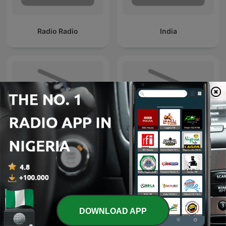
Radio Radio
India
FC Barcelona hoy
The 8-8 Podcast
DOWNLOAD APP