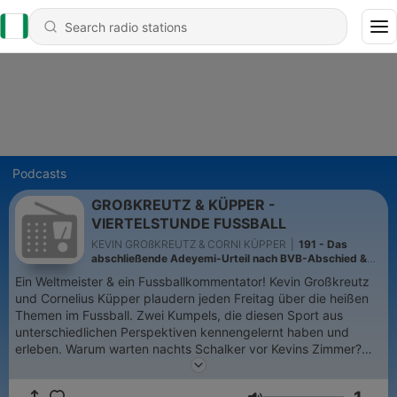
Podcasts
GROßKREUTZ & KÜPPER -
VIERTELSTUNDE FUSSBALL
KEVIN GROßKREUTZ & CORNI KÜPPER
|
191 - Das
abschließende Adeyemi-Urteil nach BVB-Abschied &
der dreiste Dortmunder Handy-Diebstahl!
Ein Weltmeister & ein Fussballkommentator! Kevin Großkreutz
und Cornelius Küpper plaudern jeden Freitag über die heißen
Themen im Fussball. Zwei Kumpels, die diesen Sport aus
unterschiedlichen Perspektiven kennengelernt haben und
erleben. Warum warten nachts Schalker vor Kevins Zimmer?
Was geschah in der einschneidenden Stuttgarter Party-Nacht?
Und wie war die WM 2014 für die Spieler im Campo Bahia?