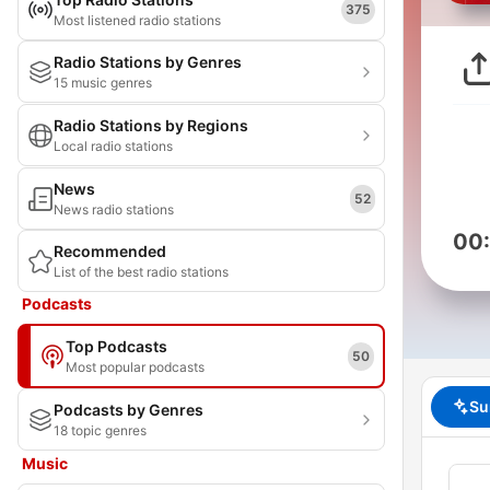
375
Most listened radio stations
Radio Stations by Genres
15 music genres
Radio Stations by Regions
Local radio stations
News
52
News radio stations
00
Recommended
List of the best radio stations
Podcasts
Top Podcasts
50
Most popular podcasts
Su
Podcasts by Genres
18 topic genres
Music