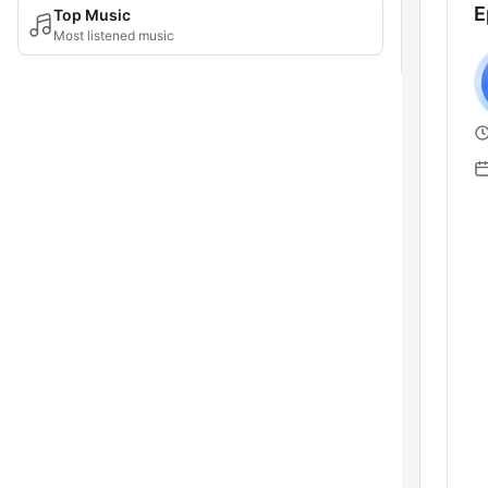
E
Top Music
Most listened music