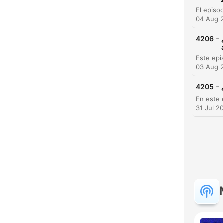
04 Aug 
-
C
4206
High
03 Aug 
-
4205
31 Jul 2