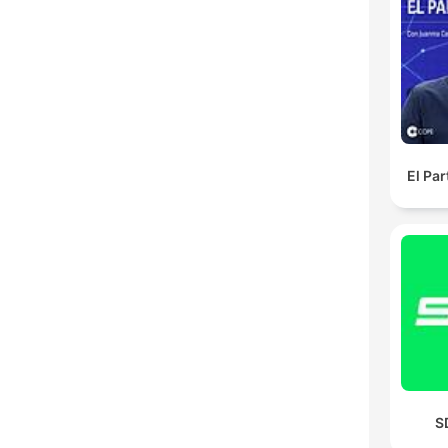
El Pa
S