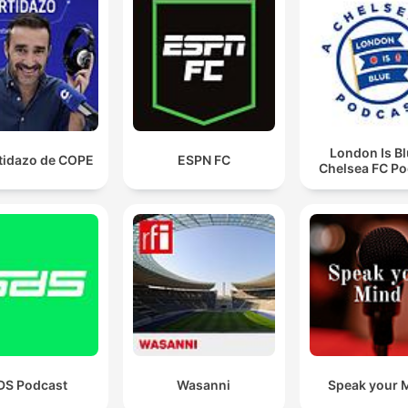
y menospreciando.
00:18:54 · El presentador critica la falta de reconocimiento ha
los logros y el respeto que merece James Rodríguez.
Roja, absolutamente roja. Una zona muy sensible,
donde el más mínimo contacto lo puede usted llevar 
una lesión grave.
London Is Bl
rtidazo de COPE
ESPN FC
Chelsea FC Po
00:26:01 · Uno de los presentadores defiende la expulsión del
jugador Jeffrey Zapata basándose en la peligrosidad de la
jugada.
Estoy de acuerdo con la continuidad de Lorenzo, per
continuidad no significa maquillar los resultados.
00:39:21 · Un oyente expresa su opinión crítica sobre la gesti
del técnico de la Selección Colombia.
DS Podcast
Wasanni
Speak your 