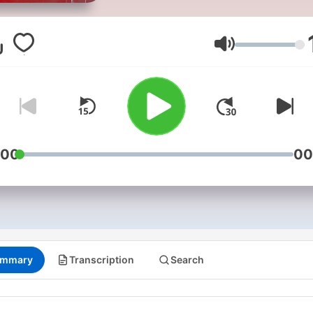
Augusto Londoño
y
Stev
Arce.
Volume
Escriba sus preguntas y
comentarios a:
elpulso@caracol.com.co
:00
00
mmary
Transcription
Search