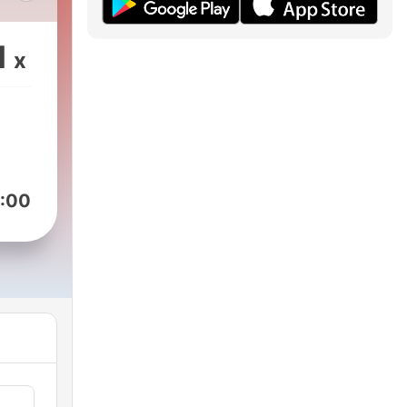
en
1
x
:00