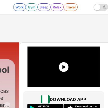
Work
Gym
Sleep
Relax
Travel
bol
icas
el
DOWNLOAD APP
ar