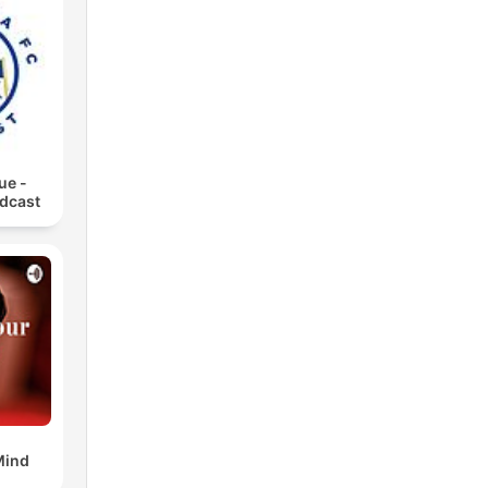
cia
a
ue -
dcast
o
ón
Mind