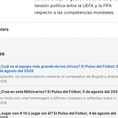
tensión política entre la UEFA y la FIFA
respecto a las competencias mundiales.
ters
Introducción y celebración de Bogotá
00:00:02
Noticias del mercado de fichajes y jugadores
00:02:30
es
Debate sobre entrenadores y el Real Madrid
00:11:17
¿Cuál es el equipo más grande de los chicos? El Pulso del Fútbol, 
de agosto del 2026
Los mejores futbolistas bogotanos de la histor
00:14:19
2026
Noticias internacionales y mercado de fichajes
00:21:10
¿Cree en este Millonarios? El Pulso del Fútbol, 5 de agosto del 20
Análisis arbitral: América vs. Once Caldas
00:24:13
O episódio inicia com uma homenagem a Alfonso Lizarasso e reflexões sobre o medo, seguido por debates sobre transferências de jogadores e críticas a declarações racistas de um ex-árbitro. A discussão aborda os desafios do fu
2026
Actualidad del fútbol colombiano y otros equi
00:34:47
¿Jugar con # 10 o jugar sin él? El Pulso del Fútbol, 4 de agosto del
Debate sobre la Selección Colombia y Lorenz
00:38:00
2026