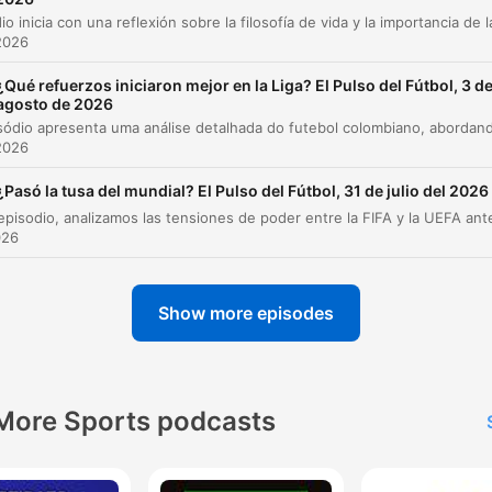
Noticias internacionales y cierre
2026
00:41:27
lick on a chapter to go directly to that moment
¿Qué refuerzos iniciaron mejor en la Liga? El Pulso del Fútbol, 3 d
agosto de 2026
lights
2026
No quiero ser un genio. Ya tengo suficientes problem
¿Pasó la tusa del mundial? El Pulso del Fútbol, 31 de julio del 2026
tratando de ser un hombre.
00:00:25 · Es la frase del día citando a Albert Camus al inicio 
026
programa.
Show more episodes
No, va a jugar con Pedri. A Pedri no lo sienta en el
Barcelona nadie.
00:07:55 · César Augusto comenta la importancia de Pedri en 
esquema del Barcelona ante la llegada de Rodri.
More Sports podcasts
James Rodríguez, 25 títulos. Y lo seguimos maltrata