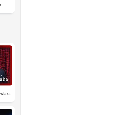
0
owiaka