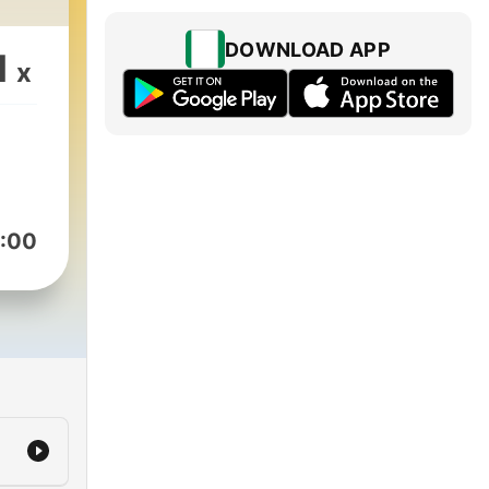
DOWNLOAD APP
1
x
:00