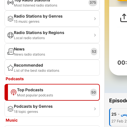
375
Most listened radio stations
Radio Stations by Genres
15 music genres
Radio Stations by Regions
Local radio stations
News
52
News radio stations
00
Recommended
List of the best radio stations
Podcasts
Top Podcasts
50
Most popular podcasts
Episod
Podcasts by Genres
18 topic genres
-
25
ريس
Music
27 Feb 