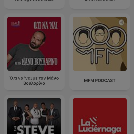
Ό,τι να 'ναι με τον Μάνο
MFM PODCAST
Βουλαρίνο