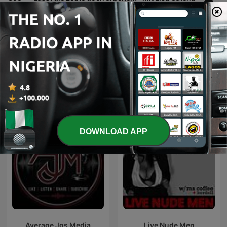
19 Jun 2026
Show more episodes
See all
More Comedy podcasts
DOWNLOAD APP
Average Jos Media
Live Nude Men