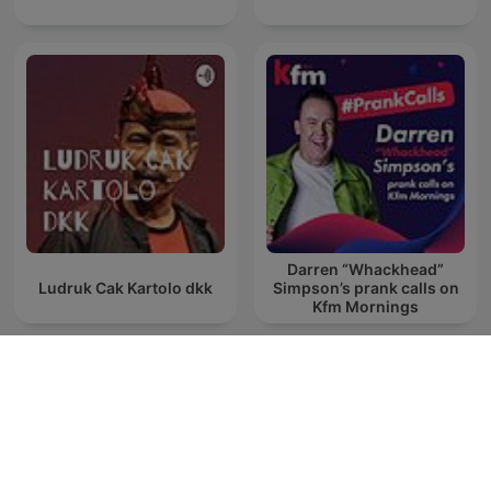
Darren “Whackhead”
Ludruk Cak Kartolo dkk
Simpson’s prank calls on
Kfm Mornings