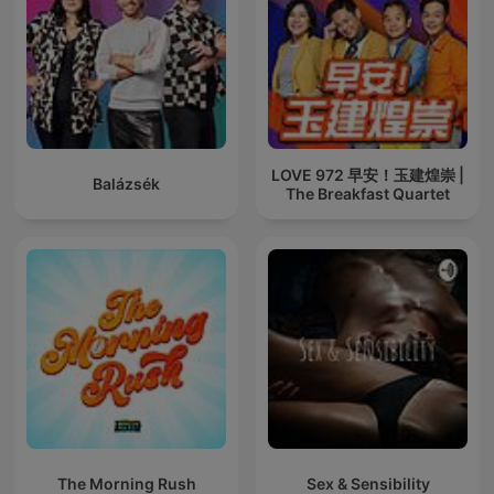
LOVE 972 早安！玉建煌崇 |
Balázsék
The Breakfast Quartet
The Morning Rush
Sex & Sensibility