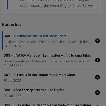
einen neuen, inklusiveren Slogan für die Schweiz.
Episodes
-
399
«Rütlischwurbel» mit Bänz Friedli
In dieser Episode setzt sich der Sprecher kritisch mit dem Schweizer Nationalverständnis und den Mythen der Identität auseinander. Anhand von Beispielen wie dem Besuch von Bundesrat Parmelin in den USA, der Verwendung von Slogans wie „Switzerland great since 1291“ und der Rolle von McDonald's als Sponsor des Eidgenössischen Schwing- und Älplerfestes wird hinterfragt, ob die Schweiz ein geografisches Land oder eine rein ideelle „Willensnation“ ist. Der Beitrag reflektiert über den Zusammenhalt in einer multikulturellen Gesellschaft und problematisiert die Nutzung historischer Erzählungen zur Legitimierung von Nationalismus.
31 Jul 2026
-
398
«NATO-Manöver ‹Leihmutter›» mit Jovana Nikic
Diese Episode setzt Parallelen zwischen der Schweizer Munitionspolitik und den gesellschaftlichen Debatten um Leihmutterschaft sowie die sinkende Geburtenrate in der Schweiz. Der Sprecher kritisiert eine vermeintliche Doppelmoral, bei der Verbote im Inland durch Umgehung über die Landesgrenzen hinweg faktisch akzeptiert werden, ähnlich wie bei der Weiterleitung von Munition über NATO-Partner. Zudem wird die finanzielle Belastung durch Kita-Kosten und steigende Krankenkassenprämien thematisiert, welche die Familienplanung in der Schweiz massiv erschweren. Die Analyse stellt die These auf, dass das Schweizer Staatssystem die Familiengründung zu einem Luxusgut degradiert hat und fordert politische Reformen zur Entlastung von Familien.
24 Jul 2026
-
397
«Hitze is in the Haus!» mit Simon Chen
10 Jul 2026
-
396
«Spritzensport» mit Lisa Christ
03 Jul 2026
-
395
«Lasst die Leute doch arbeiten!» mit Lisa Catena