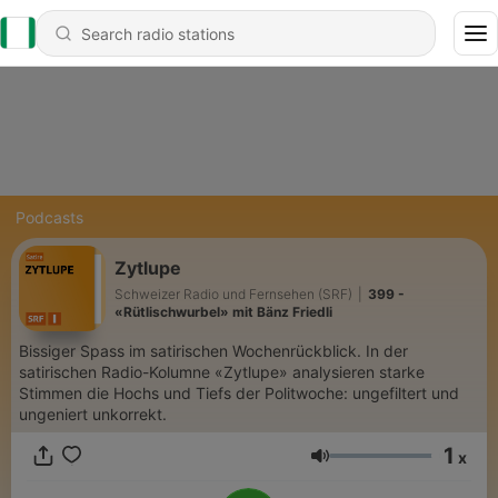
Podcasts
Zytlupe
Schweizer Radio und Fernsehen (SRF)
|
399 -
«Rütlischwurbel» mit Bänz Friedli
Bissiger Spass im satirischen Wochenrückblick. In der
satirischen Radio-Kolumne «Zytlupe» analysieren starke
Stimmen die Hochs und Tiefs der Politwoche: ungefiltert und
ungeniert unkorrekt.
1
x
Volume