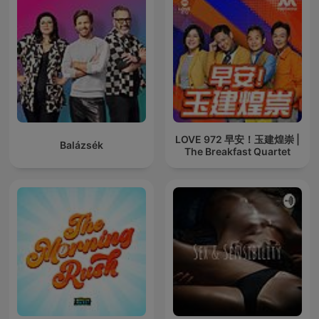
LOVE 972 早安！玉建煌崇 |
Balázsék
The Breakfast Quartet