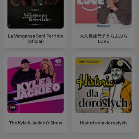
La Venganza Será Terrible
大久保佳代子とらぶぶら
(oficial)
LOVE
The Kyle & Jackie O Show
Historia dla dorosłych