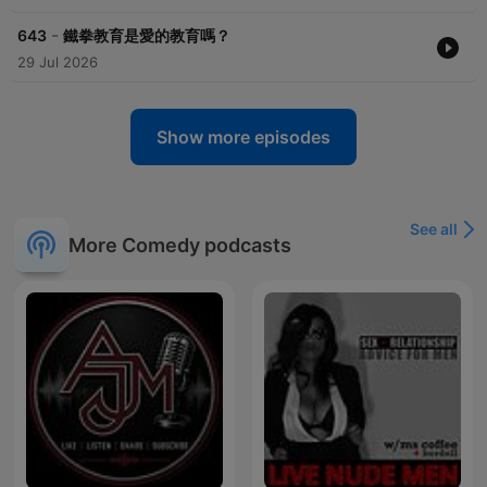
-
643
鐵拳教育是愛的教育嗎？
29 Jul 2026
Show more episodes
See all
More Comedy podcasts