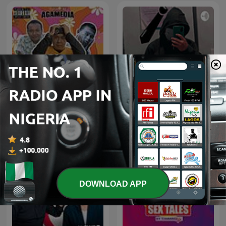
LAJANG TANGGUNG
AlAdDiN kutuS
DOWNLOAD APP