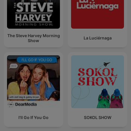
The Steve Harvey Morning
La Luciérnaga
Show
I'll Go If You Go
SOKOL SHOW