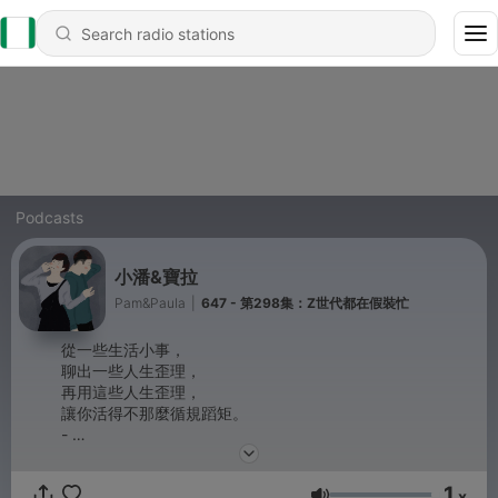
Podcasts
小潘&寶拉
Pam&Paula
|
647 - 第298集：Z世代都在假裝忙
從一些生活小事，
聊出一些人生歪理，
再用這些人生歪理，
讓你活得不那麼循規蹈矩。
-
商業合作信箱：janejanepp168@gmail.com
小潘IG：run_0305
1
寶拉IG：wan715
x