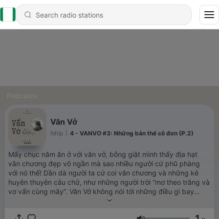
Podcasts
Văn Vở
Nhíp
|
4 - VANVO #3: Những bản thể cô đơn (P.2)
Mấy chục năm ăn ở với văn vở, bỗng giật mình thấy địa hạt
văn chương đẹp vô ngần mà sao nhiều người cứ phũ phàng
với nó thế! Dần dà người ta cứ coi văn chương và những kẻ
huyên thuyên câu chữ, như những người trời “mơ theo trăng và
vơ vẩn cùng mây”. Văn Vở không nói tới những điều gì bay
bướm, hoa mĩ như nghĩa nó vốn là, mà sẽ lật lại những khía
cạnh về văn chương, cũng như đi vào cuộc sống qua góc nhìn
1