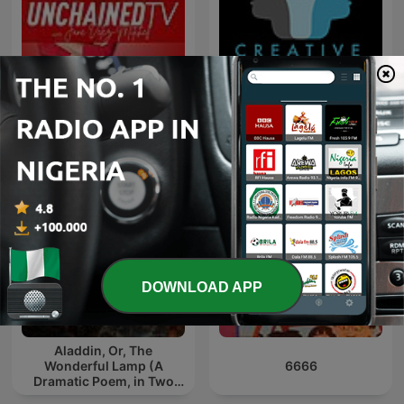
The Creative Process in 10
The Truth Files with Jane
minutes or less · Arts,
Velez-Mitchell
Culture & Society: Books,
Film, Music, TV, Art,
Writing, Creativity, Educ
DOWNLOAD APP
Aladdin, Or, The
Wonderful Lamp (A
6666
Dramatic Poem, in Two
Parts)