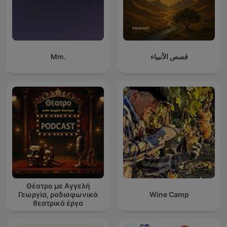
Mm.
قصص الأنبياء
Θέατρο με Αγγελή
Γεωργία, ραδιοφωνικά
Wine Camp
θεατρικά έργα