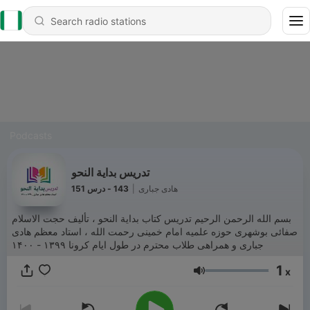
Podcasts
تدریس بداية النحو
143 - درس 151
|
هادی جباری
بسم الله الرحمن الرحیم تدریس کتاب بداية النحو ، تألیف حجت الاسلام
صفائی بوشهری حوزه علمیه امام خمینی رحمت الله ، استاد معظم هادی
جباری و همراهی طلاب محترم در طول ایام کرونا ۱۳۹۹ - ۱۴۰۰
1
x
Volume