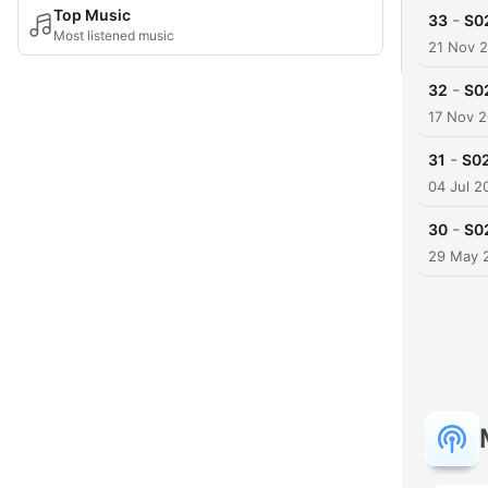
Top Music
-
33
S02
Most listened music
21 Nov 
-
32
S02
17 Nov 
-
31
S02
04 Jul 2
-
30
S02
29 May 