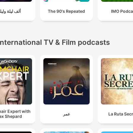
ألف ليلة وليل
The 90's Repeated
IMO Podca
International TV & Film podcasts
air Expert with
عمر
La Ruta Sec
ax Shepard