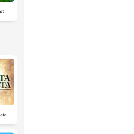
st
reta