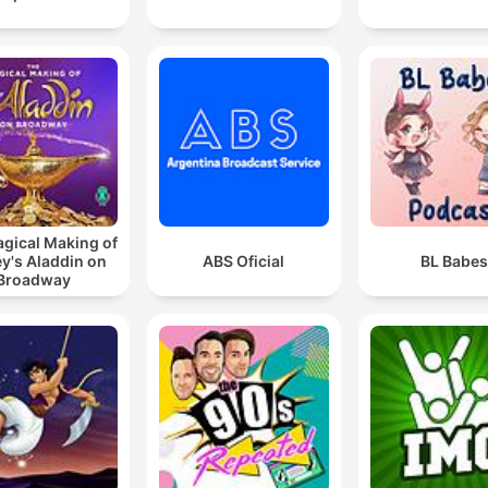
gical Making of
y's Aladdin on
ABS Oficial
BL Babe
Broadway