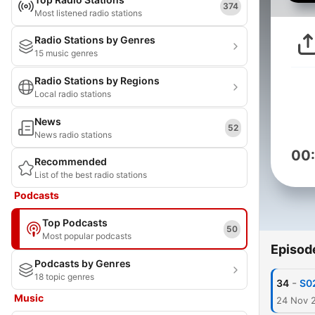
374
Most listened radio stations
Radio Stations by Genres
15 music genres
Radio Stations by Regions
Local radio stations
News
52
News radio stations
00
Recommended
List of the best radio stations
Podcasts
Top Podcasts
50
Most popular podcasts
Episod
Podcasts by Genres
18 topic genres
-
34
S02
Music
24 Nov 