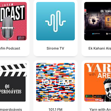
yfm Podcast
Sirome TV
Ek Kahani Ais
Imperdoáveis
101.1 FM
Yarn with A