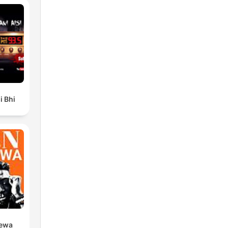
i Bhi
rewa