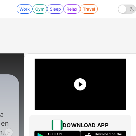
Work
Gym
Sleep
Relax
Travel
va
 en
DOWNLOAD APP