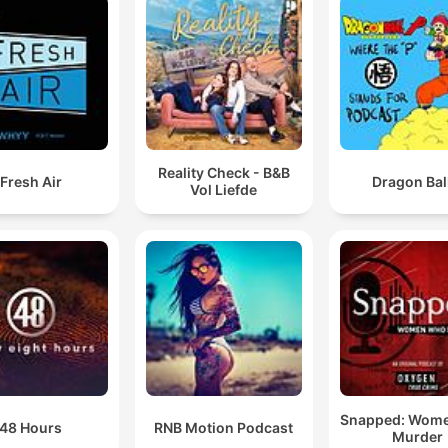
Reality Check - B&B
Fresh Air
Dragon Bal
Vol Liefde
Snapped: Wom
48 Hours
RNB Motion Podcast
Murder