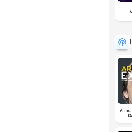
ة
Armch
D