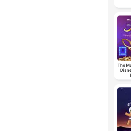
The Ma
Disne