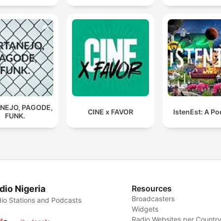
NEJO, PAGODE,
CINE x FAVOR
IstenEst: A P
FUNK.
dio Nigeria
Resources
Broadcasters
io Stations and Podcasts
Widgets
Radio Websites per Countr