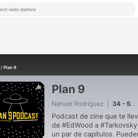
Plan 9
Plan 9
Nahuel Rodríguez
|
34 - S02 - E12 - Las 10 Mejores Películas de Vampiros con Julieta Manterola
Podcast de cine que te lle
de #EdWood a #Tarkovsky
un par de capítulos. Pueden