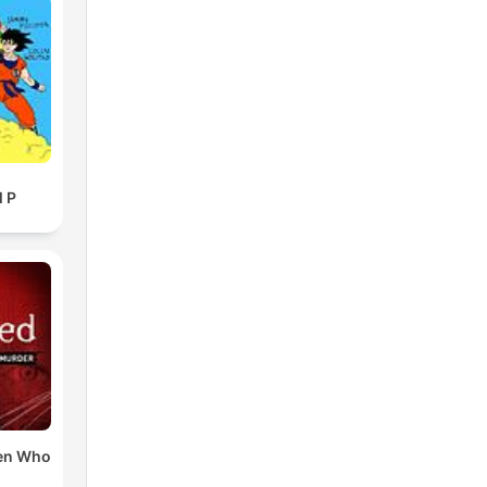
l P
en Who