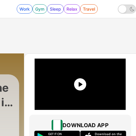
Work
Gym
Sleep
Relax
Travel
he
in
|
27 - 1. Євангелія від Матвія
DOWNLOAD APP