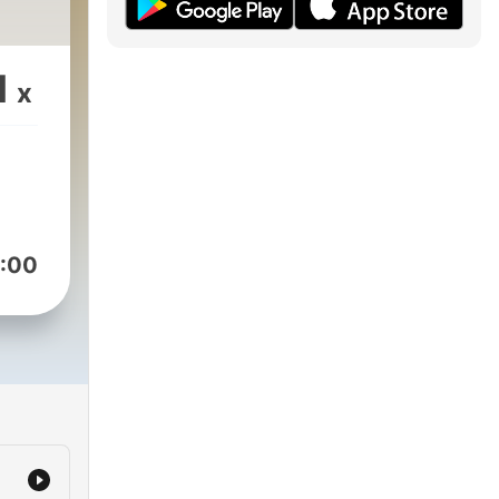
1
x
:00