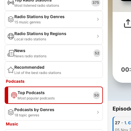
375
Most listened radio stations
Radio Stations by Genres
15 music genres
Radio Stations by Regions
Local radio stations
News
52
News radio stations
Recommended
00
List of the best radio stations
Podcasts
Top Podcasts
50
Most popular podcasts
Episod
Podcasts by Genres
18 topic genres
-
27
1. 
Music
05 Nov 