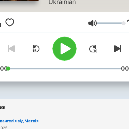
Ukrainian
Volume
:00
00
es
Євангелія від Матвія
2025