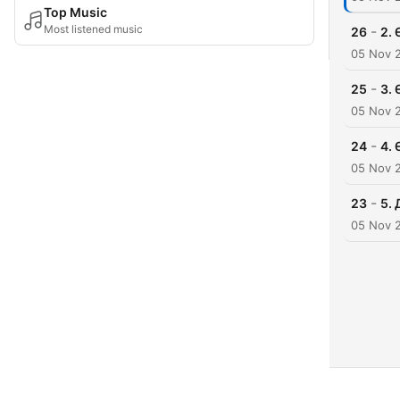
Top Music
Most listened music
-
26
2. 
05 Nov 
-
25
3. 
05 Nov 
-
24
4. 
05 Nov 
-
23
5. 
05 Nov 