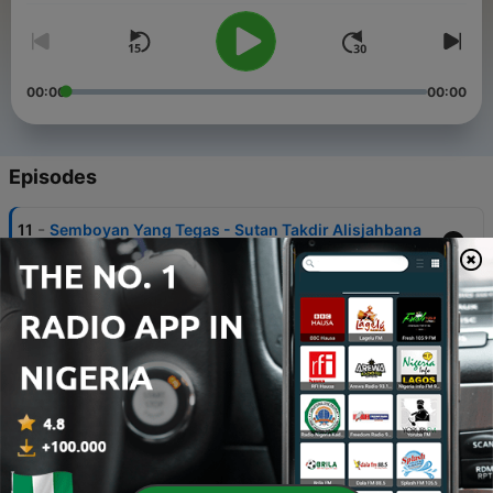
00:00
00:00
Episodes
-
11
Semboyan Yang Tegas - Sutan Takdir Alisjahbana
17 Jul 2023
-
10
Sambungan Zaman - Poerbatjaraka
16 Jul 2023
-
9
Menuju Masyarakat dan Kebudayaan Baru (II) -
Sutan Takdir Alisjahbana
14 Jul 2023
-
8
Persatuan Indonesia - Sanusi Pane
13 Jul 2023