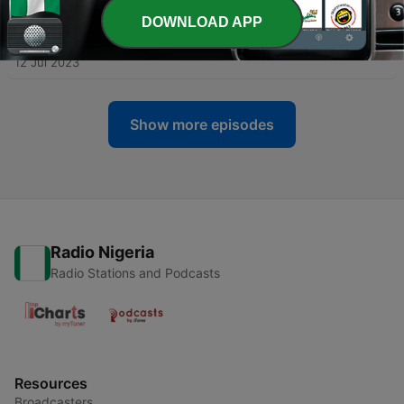
DOWNLOAD APP
-
7
Menuju Masyarakat dan Kebudayaan Baru - Sutan
Takdir Alisjahbana
12 Jul 2023
Show more episodes
Radio Nigeria
Radio Stations and Podcasts
Resources
Broadcasters