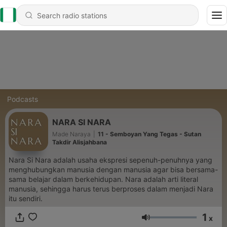
Podcasts
NARA SI NARA
Made Naraya
|
11 - Semboyan Yang Tegas - Sutan
Takdir Alisjahbana
Nara Si Nara adalah usaha ekspresi sepenuh-penuhnya yang
menghubungkan manusia dengan manusia agar bisa bersama-
sama belajar dalam berkehidupan. Nara adalah arti literal
manusia, sehingga harus terus berproses dalam menjadi Nara
itu sendiri.
1
x
Volume