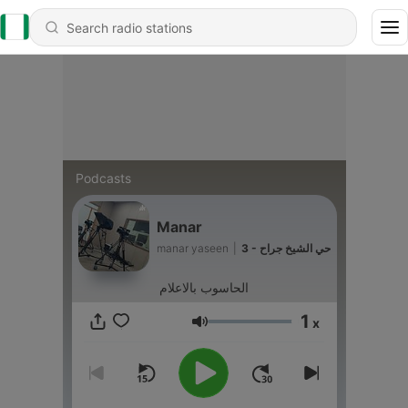
Podcasts
Manar
manar yaseen
|
3 - حي الشيخ جراح
الحاسوب بالاعلام
1
x
Volume