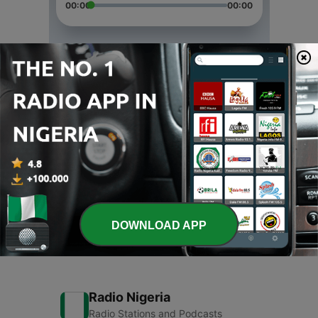
00:00
00:00
Episodes
-
3
حي الشيخ جراح
10 May 2021
-
2
حي الشيخ جراح
10 May 2021
-
1
تسجيل حاسوب بالاعلام
17 Apr 2021
DOWNLOAD APP
Radio Nigeria
Radio Stations and Podcasts