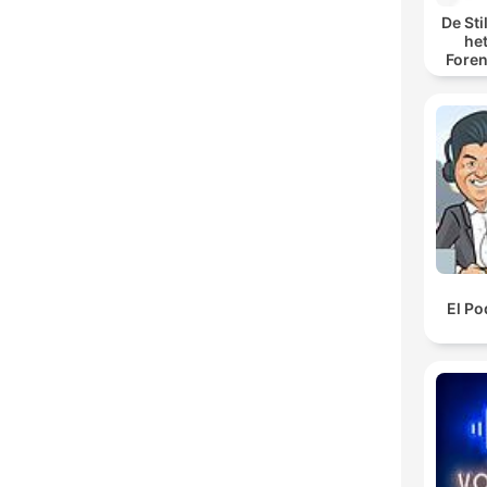
De Sti
he
Foren
spore
El Po