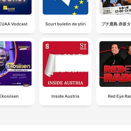
EUAA Vodcast
Scurt buletin de știri
プチ鹿島 赤坂
Ekosiisen
Inside Austria
Red Eye Ra