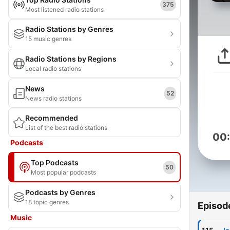
375
Most listened radio stations
Radio Stations by Genres
15 music genres
Radio Stations by Regions
Local radio stations
News
52
News radio stations
Recommended
List of the best radio stations
00
Podcasts
Top Podcasts
50
Most popular podcasts
Podcasts by Genres
18 topic genres
Episod
Music