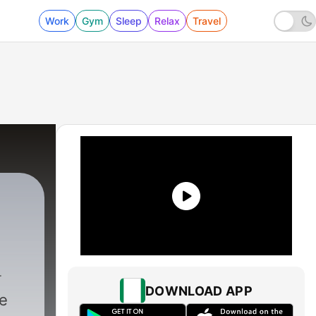
Work
Gym
Sleep
Relax
Travel
DOWNLOAD APP
ge