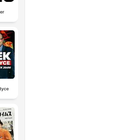
der
tyce