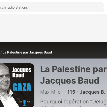
La Palestine par Jacques Baud
La Palestine par
Jacques Baud
Max Milo
|
115 - Jacques Baud - Palestine : Iran, Etats-Unis, Israël les événements de la semaine Ep 4/4
Pourquoi l’opération “Délu