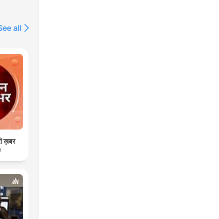
ël
sa
See all
rte
e
e
ion
री ख़बर
)