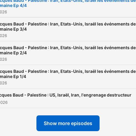
cques Baud - Palestine : Iran, Etats-Unis, Israël les événements de
maine Ep 4/4
ans ? Quels sont les impac
2026
de ce conflit sur notre
sécurité ? Quelles sont les
cques Baud - Palestine : Iran, Etats-Unis, Israël les événements de
maine Ep 3/4
options pour Israël et la
2026
Palestine dans les prochai
cques Baud - Palestine : Iran, Etats-Unis, Israël les événements de
années ? Dans ce livre d’une
maine Ep 2/4
rare clairvoyance, Jacques
2026
Baud déplore que les
cques Baud - Palestine : Iran, Etats-Unis, Israël les événements de
décisions occidentales ent
maine Ep 1/4
2026
en collision avec le droit
international. La question n
cques Baud - Palestine : US, Israël, Iran, l'engrenage destructeur
pas de savoir pour qui nou
2026
sommes, mais comment l’o
international créé après 1
Show more episodes
doit être appliqué. Le non-