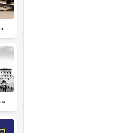
ra
ana