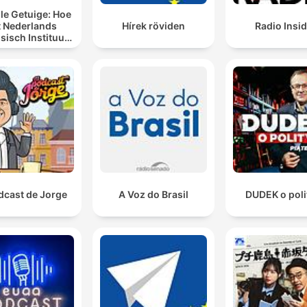
lle Getuige: Hoe
t Nederlands
Hírek röviden
Radio Insi
sisch Instituut
n laat spreken
dcast de Jorge
A Voz do Brasil
DUDEK o poli