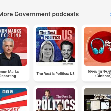
respect de ce droit par Isra
est en train de provoquer 
More Government podcasts
perte. Comme pour n’impo
quel conflit, ce n’est pas d
l’émotion que viendra la
solution, mais d’une analys
objective et dépassionnée,
accompagnée d’une médiat
honnête.
imon Marks
दिनभर: पूरा दिन,पू
The Rest Is Politics: US
Reporting
(Dinbhar