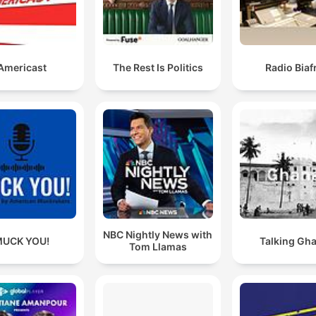
Americast
The Rest Is Politics
Radio Biaf
NBC Nightly News with
UCK YOU!
Talking Gh
Tom Llamas