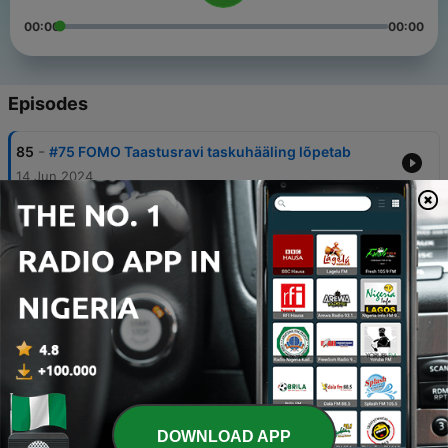
00:00
00:00
Episodes
-
85
#75 FOMO Taastusravi taskuhääling lõpetab
14 Jun 2024
-
84
#74 ALVR tuleb käima tõmmata
01 Apr 2024
-
83
#73 Ekstreemne ahnus viis korraks $69k peale
06 Mar 2024
-
82
#72 Äppi-pood ehk super-äpp on mängude
metaverse
06 Feb 2024
-
81
#71 Kus on Richard Heart?
DOWNLOAD APP
26 Dec 2023