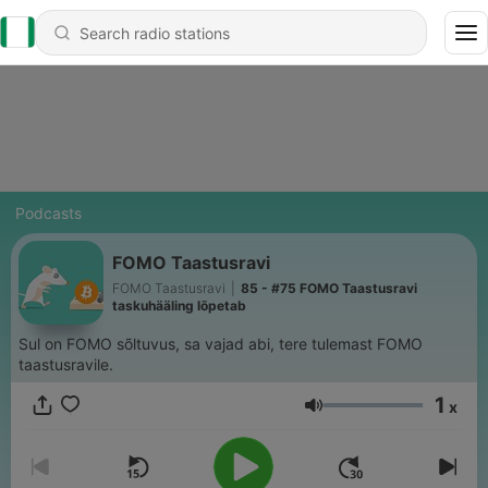
Podcasts
FOMO Taastusravi
FOMO Taastusravi
|
85 - #75 FOMO Taastusravi
taskuhääling lõpetab
Sul on FOMO sõltuvus, sa vajad abi, tere tulemast FOMO
taastusravile.
1
x
Volume