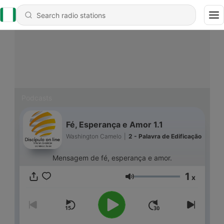
Podcasts
Fé, Esperança e Amor 1.1
Washington Camelo
|
2 - Palavra de Edificação
Mensagem de fé, esperança e amor.
1
x
Volume