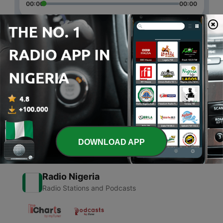
00:00
00:00
Episodes
-
2
Palavra de Edificação
22 May 2021
-
1
April 1, 2021
01 Apr 2021
DOWNLOAD APP
Radio Nigeria
Radio Stations and Podcasts