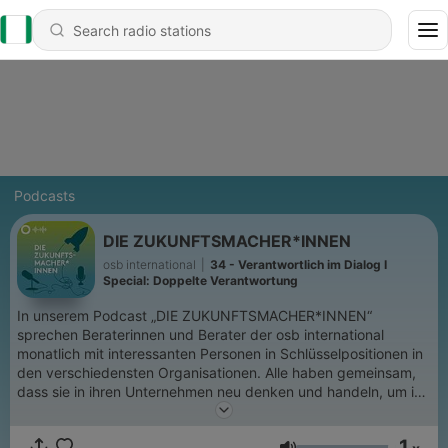
Podcasts
DIE ZUKUNFTSMACHER*INNEN
osb international
|
34 - Verantwortlich im Dialog I
Special: Doppelte Verantwortung
In unserem Podcast „DIE ZUKUNFTSMACHER*INNEN“
sprechen Beraterinnen und Berater der osb international
monatlich mit interessanten Personen in Schlüsselpositionen in
den verschiedensten Organisationen. Alle haben gemeinsam,
dass sie in ihren Unternehmen neu denken und handeln, um in
ihrem Verantwortungsbereich zukunftsfähig zu bleiben. Wir
fragen uns: Welche Führung brauchen diese Unternehmen?
1