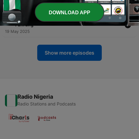
21 Jul 2025
DOWNLOAD APP
-
30
KI beschleunigt Entwicklung | Special: KI und
Führung
19 May 2025
Show more episodes
Radio Nigeria
Radio Stations and Podcasts