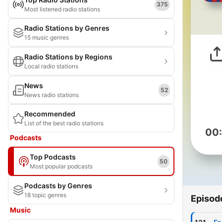
375
Most listened radio stations
Radio Stations by Genres
15 music genres
Radio Stations by Regions
Local radio stations
News
52
News radio stations
Recommended
List of the best radio stations
00
Podcasts
Top Podcasts
50
Most popular podcasts
Podcasts by Genres
18 topic genres
Episod
Music