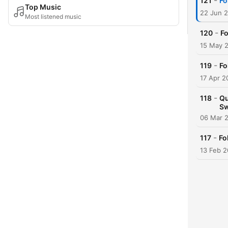
-
121
Fo
Top Music
22 Jun 
Most listened music
-
120
Fo
15 May 
-
119
Fo
17 Apr 2
-
118
Qu
Sw
06 Mar 
-
117
Fo
13 Feb 