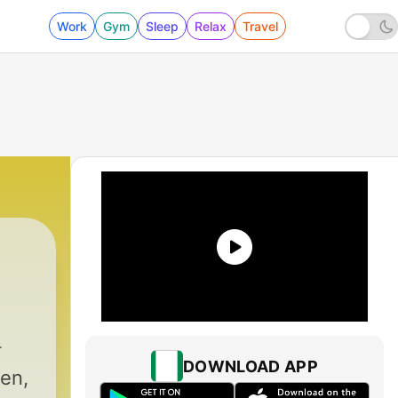
Work
Gym
Sleep
Relax
Travel
DOWNLOAD APP
ien,