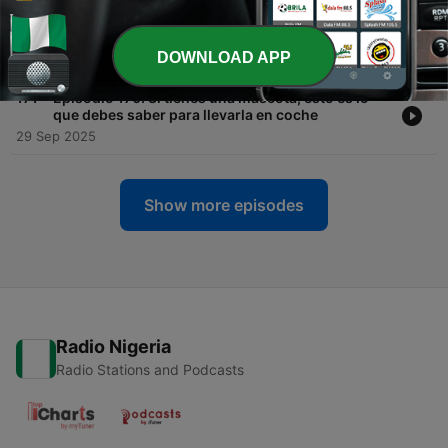
-
172
Episodio 171. Mensajes falsos de la DGT: cómo
identificarlos y qué hacer si los recibes
DOWNLOAD APP
06 Oct 2025
-
171
Episodio 170. Si tienes una mascota, esto es lo
que debes saber para llevarla en coche
29 Sep 2025
Show more episodes
Radio Nigeria
Radio Stations and Podcasts