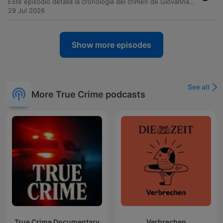
Este episodio detalla la cronología del crimen de Giovanna Guadalupe Sosa, desde los antecedentes de violencia y la restricción perimetral contra su expareja, Tiziano Fiss, hasta el encuentro fatal en un hotel de Tigre. Se examinan las pruebas técnicas del disparo y la importancia de entender el contexto de violencia previa. La investigación judicial analiza si el hecho fue un accidente o un feminicidio premeditado. Mientras la defensa sostiene la hipótesis de un accidente durante un supuesto juego, la fiscalía sostiene que se trató de una ejecución a sangre fría, destacando la ausencia de auxilio inmediato tras el disparo.
29 Jul 2026
Show more episodes
See all
More True Crime podcasts
True Crime Documentary
Verbrechen