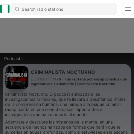
Podcasts
CRIMINALISTA NOCTURNO
E. Castelar
|
1176 - Fue raptada por encapuchados que
ingresaron a su domicilio | Criminalista Nocturno
Criminalista Nocturno: El podcast enfocado a las
investigaciones criminales, que te llevara a desafiar los límites
de la comprensión humana, una mirada a la psique criminal
recapitulada en una serie de casos impactantes e
inimaginables que han marcado al mundo.
Adéntrate y descubre los misterios de la mente, en una
secuencia de hechos narrados de formas que harán que te
sumerjas en aguas profundas, como si estuvieses en la escena