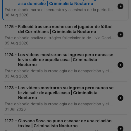
a su domicilio | Criminalista Nocturno
Este episodio narra el secuestro y asesinato de la periodista Roxana Berenice Guzmán Ramírez en Veracruz, detallando la implicación de policías municipales con un grupo criminal. La investigación revela cómo su labor periodística sobre abusos de autoridad pudo estar relacionada con su crimen, culminando en el hallazgo de sus restos. Asimismo, se profundiza en las investigaciones y capturas relacionadas con el caso, incluyendo la red criminal y la complicidad entre autoridades y grupos delictivos. El episodio aborda también los esfuerzos legales para desafiar la inmunidad de funcionarios señalados y contextualiza la peligrosidad de ejercer el periodismo en México.
08 Aug 2026
-
1175
Falleció tras una noche con el jugador de fútbol
del Corinthians | Criminalista Nocturno
Este episodio analiza el trágico fallecimiento de Livia Gabriele da Silva Matos el 30 de enero de 2024, tras sufrir múltiples paros cardiorrespiratorios después de un encuentro con el futbolista Dimas Cándido de Oliveira Filo. Se exploran las complicaciones médicas, los hallazgos de la necropsia y las sospechas iniciales de violencia. La investigación judicial concluyó que el deceso fue una fatalidad médica causada por una hemorragia aguda sin intención de daño por parte del jugador. A pesar del cierre legal del caso por ausencia de responsabilidad penal, se examina el profundo impacto mediático y social en la carrera de Dimas.
05 Aug 2026
-
1174
Los videos mostraron su ingreso pero nunca se
le vio salir de aquella casa | Criminalista
Nocturno
Este episodio detalla la cronología de la desaparición y el hallazgo del cuerpo de Ivonne Marisela López Rosendo, desde su último mensaje a su madre hasta el descubrimiento en Morelos. Se describen las investigaciones sobre su ingreso a una vivienda en Coyoacán, el hallazgo de su triciclo eléctrico y las detenciones de implicados relacionados con el traslado del cuerpo. Asimismo, se analizan las inconsistencias en la investigación y la teoría de la familia sobre una acción coordinada. El relato repasa la línea de tiempo de los hechos y concluye con un mensaje de cierre del podcast.
03 Aug 2026
-
1173
Los videos mostraron su ingreso pero nunca se
le vio salir de aquella casa | Criminalista
Nocturno
Este episodio detalla la cronología de la desaparición y el hallazgo del cuerpo de Ivonne Marisela López Rosendo, desde su último mensaje a su madre hasta el descubrimiento en Morelos. Se describen las investigaciones sobre su ingreso a una vivienda en Coyoacán, el hallazgo de su triciclo eléctrico y las detenciones de implicados relacionados con el traslado del cuerpo. Asimismo, se analizan las inconsistencias en la investigación y la teoría de la familia sobre una acción coordinada. Se repasa la línea de tiempo de los hechos y se concluye con un mensaje de cierre del podcast.
01 Jul 2026
-
1172
Giovana Sosa no pudo escapar de una relación
tóxica | Criminalista Nocturno