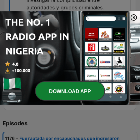
investigar la complicidad entre
autoridades y grupos criminales.
00:18:35 · Artículo 19 enfatiza la necesidad de
investigar la relación entre fuerzas del orden y el
crimen organizado.
México es uno de los países más
peligrosos del mundo para ejercer el
periodismo, y casos como el de Roxana
evidencian la urgencia de mejorar la
protección de quienes realizan esta labor.
00:27:26 · El narrador concluye contextualizando
la gravedad de la situación de seguridad para la
DOWNLOAD APP
prensa en México.
Episodes
-
1176
Fue raptada por encapuchados que ingresaron