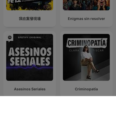
我在案發現場
Enigmas sin resolver
Asesinos Seriales
Criminopatía