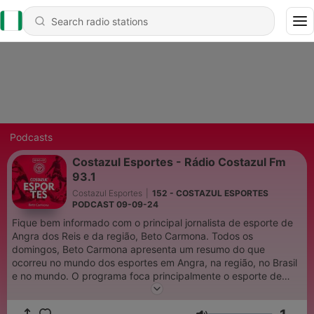
Podcasts
Costazul Esportes - Rádio Costazul Fm
93.1
Costazul Esportes
|
152 - COSTAZUL ESPORTES
PODCAST 09-09-24
Fique bem informado com o principal jornalista de esporte de
Angra dos Reis e da região, Beto Carmona. Todos os
domingos, Beto Carmona apresenta um resumo do que
ocorreu no mundo dos esportes em Angra, na região, no Brasil
e no mundo. O programa foca principalmente o esporte de
nosso município, abrindo espaço para os atletas de Angra que
estão fazendo sucesso aqui ou espalhados pelo planeta. O