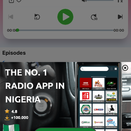
1
x
programa Costazul Esportes vai ao ar todos os domingo às
Volume
19h.
00:00
00:00
Episodes
-
152
COSTAZUL ESPORTES PODCAST 09-09-24
25 Oct 2024
-
151
COSTAZUL ESPORTES PODCAST 30-09-24
25 Oct 2024
-
150
COSTAZUL ESPORTES PODCAST 21-10 -24
25 Oct 2024
-
149
COSTAZUL ESPORTES PODCAST 09-09-24
13 Sep 2024