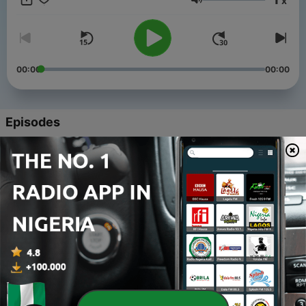
x
にサポートする「コロンビア」のアイテムのご紹介やプレゼント
Volume
キャンペーンも！ インタビューのフルサイズは、AuDee他、
Spotify、Apple Podcastなどポッドキャストでもお楽しみいただ
けます。
00:00
00:00
Episodes
-
5
フジロックは音楽ファンにとって特別な場所
26 Jul 2024
-
4
ROTH BART BARONの三船雅也が語るフジロックの魅
力
19 Jul 2024
-
3
～苗場で幸せを感じる空間～松尾レミ（GLIM
SPANKY）が語るフジロックの魅力#PART2
12 Jul 2014
-
2
松尾レミ（GLIM SPANKY）が語るフジロックの魅力