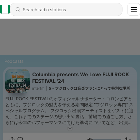
Podcasts
Columbia presents We Love FUJI ROCK
FESTIVAL '24
interfm
|
5 - フジロックは音楽ファンにとって特別な場所
FUJI ROCK FESTIVALのオフィシャルサポーター・コロンビアと
ともに、フジロックの魅力を伝える期間限定 ”フジロック専門” ス
ペシャルプログラム。 フジロック出演アーティストをゲストに迎
え、これまでのステージの思い出や裏話、苗場での過ごし方、さ
らには今年のパフォーマンスに向けた準備についてなど、出演者
が楽しむフジロックについてインタビュー。 また、フジロッカー
だけでなくアウトドアアクティビティを楽しむ人々すべてを快適
1