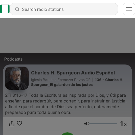
Podcasts
Charles H. Spurgeon Audio Español
Iglesia Bautista Ebenezer Pavas CR
|
136 - Charles H.
Spurgeon_El galardon de los justos
2Ti 3:16-17 Toda la Escritura es inspirada por Dios, y útil para
enseñar, para redargüir, para corregir, para instruir en justicia,
a fin de que el hombre de Dios sea perfecto, enteramente
preparado para toda buena obra.
1
x
Volume