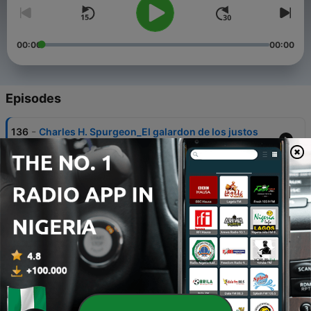
00:00
00:00
Episodes
-
136
Charles H. Spurgeon_El galardon de los justos
02 May 2024
-
135
Charles H. Spurgron_Unidad en Cristo
26 Apr 2024
-
134
Charles H. Spurgeon_Simeon
26 Apr 2024
-
133
Charlos H. Spurgeon_Del muladar al trono
26 Apr 2024
-
132
Charles H. Spurgeon_Grados de poder en el