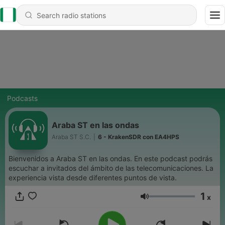
Podcasts
Araba ST en las ondas
Araba ST S.C.
|
6 - KrakenSDR con EA4HPS
Bienvenidos a Araba ST en las ondas. En este podcast podrás
escuchar a invitados del ámbito de las telecomunicaciones. La
experiencia vista desde diferentes puntos de vista.
1
x
Volume