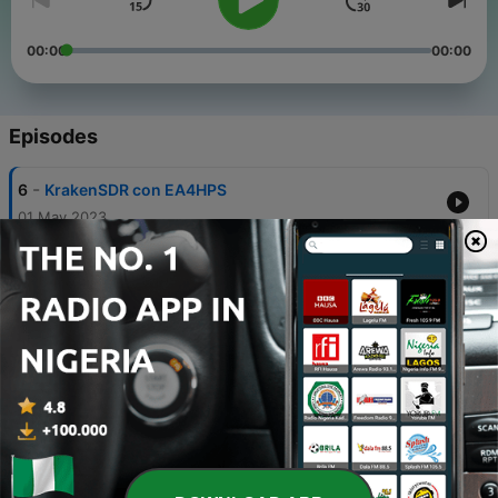
00:00
00:00
Episodes
-
6
KrakenSDR con EA4HPS
01 May 2023
-
5
Radio para tod@s, PMR y CB
10 Feb 2023
-
4
Introducción a la radioescucha
22 Jan 2023
-
3
Araba ST en las ondas - E03 ¿Qué antena de TDT
escojo?
24 Feb 2022
-
2
Araba ST en las ondas - E02 Porteros automáticos