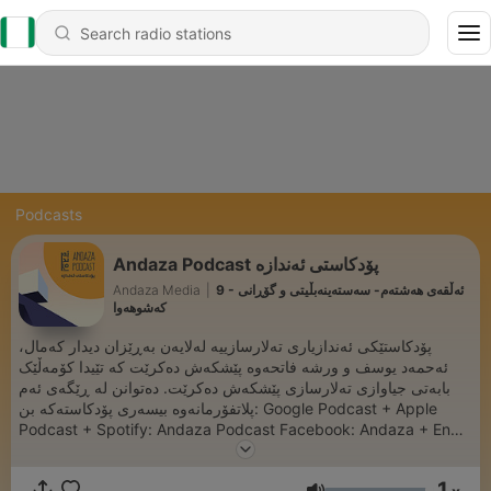
Podcasts
Andaza Podcast پۆدکاستی ئەندازە
9 - ئەڵقەی هەشتەم- سەستەینەبڵیتی و گۆڕانی
|
Andaza Media
کەشوهەوا
پۆدکاستێکی ئەندازیاری تەلارسازییە لەلایەن بەڕێزان دیدار کەمال،
ئەحمەد یوسف و ورشە فاتحەوە پێشکەش دەکرێت کە تێیدا کۆمەڵێک
بابەتی جیاوازی تەلارسازی پێشکەش دەکرێت. دەتوانن لە ڕێگەی ئەم
پلاتفۆرمانەوە بیسەری پۆدکاستەکە بن: Google Podcast + Apple
Podcast + Spotify: Andaza Podcast Facebook: Andaza + Engo
Instagram: andazamedia + engo_org بۆ پەیوەندی کردن بە
پێشکەشکارانی پۆدکاستەکە لە ئینستاگرام: @wirsha @ahmedyu_uf
1