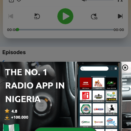
x
@didar_kamal_
Volume
00:00
00:00
Episodes
-
ئەڵقەی هەشتەم- سەستەینەبڵیتی و گۆڕانی کەشوهەوا
9
05 Nov 2020
-
ئەڵقەی حەوتەم - خوێندنی دەرەوەی زانکۆ
8
15 Oct 2020
-
ئەڵقەی شەشەم - دیزاین و پرۆسەی دیزاین کردن
7
01 Oct 2020
-
ئەڵقەی پێنجەم - پلانسازی شار
6
25 Sep 2020