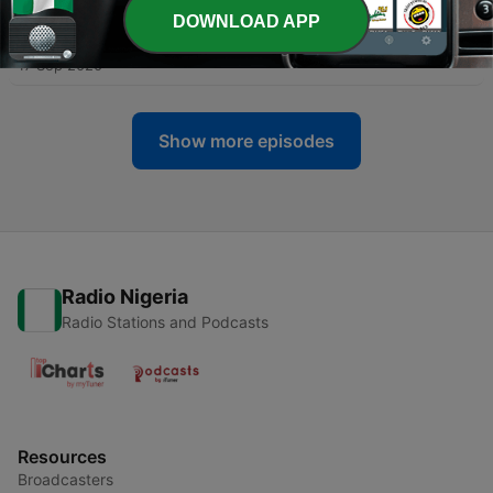
DOWNLOAD APP
-
ئەڵقەی چوارەم- بەغداد
5
17 Sep 2020
Show more episodes
Radio Nigeria
Radio Stations and Podcasts
Resources
Broadcasters