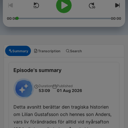
00:00
00:00
Summary
Transcription
Search
Episode's summary
Duration
Published
53:09
01 Aug 2026
Detta avsnitt berättar den tragiska historien
om Lilian Gustafsson och hennes son Anders,
vars liv förändrades för alltid vid nyårsafton