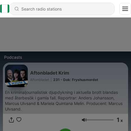
Podcasts
Aftonbladet Krim
Aftonbladet
|
231 - Dok: Fryshusmordet
En kriminaljournalistisk djupdykning i aktuella brott blandas
med återbesök i gamla fall. Reportrar: Anders Johansson,
Marcus Ulvsand & Mariela Quintana Melin. Producent: Marcus
Ulvsand.
1
x
Volume