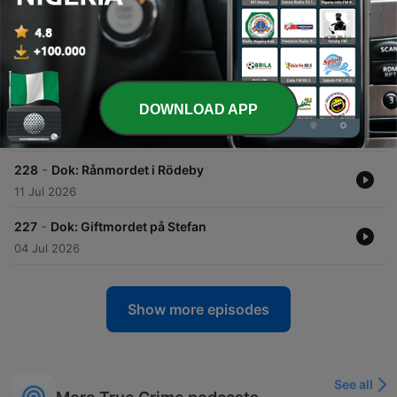
01 Aug 2026
-
230
Dok: Blodsfejden
Det här avsnittet beskriver ett våldsamt mordförsök på den tolvårige pojken Malik i Borås 2013, en händelse som kan kopplas till en långvarig blodsfejd mellan två albanska familjer. Berättelsen belyser även de historiska rötterna till konflikten i Albanien, där anklagelser om korruption och mord inom poliskåren skapat en våldsspiral. Genom DNA-bevis från ett europeiskt register kunde fallet slutligen lösas när en man i England identifierades. Trots den misstänktes försök till alternativa förklaringar dömdes han till 14 års fängelse, men för Malik kvarstår de långvariga fysiska och psykiska ärren efter attacken.
25 Jul 2026
DOWNLOAD APP
-
229
Dok: Mordet i tygaffären
18 Jul 2026
-
228
Dok: Rånmordet i Rödeby
11 Jul 2026
-
227
Dok: Giftmordet på Stefan
04 Jul 2026
Show more episodes
See all