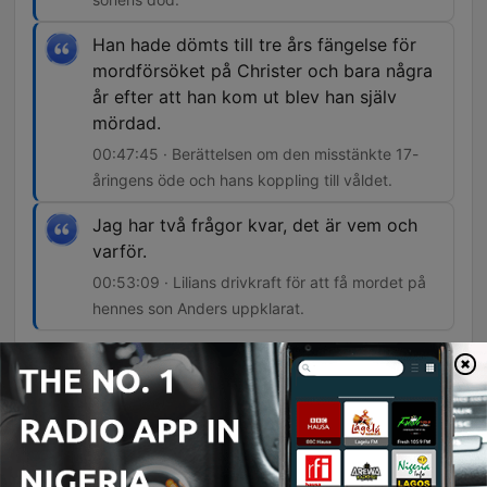
Han hade dömts till tre års fängelse för
mordförsöket på Christer och bara några
år efter att han kom ut blev han själv
mördad.
00:47:45 · Berättelsen om den misstänkte 17-
åringens öde och hans koppling till våldet.
Jag har två frågor kvar, det är vem och
varför.
00:53:09 · Lilians drivkraft för att få mordet på
hennes son Anders uppklarat.
Episodes
-
231
Dok: Fryshusmordet
Detta avsnitt berättar den tragiska historien om Lilian Gustafsson och hennes son Anders, vars liv förändrades för alltid vid nyårsafton 1994 när han mördades på en kaj i Hammarbyhamnen. Vi följer de traumatiska detaljerna kring mordet, identifieringen av kroppen och den efterföljande utredningen. Berättelsen väver även samman händelserna med ett våldsamt överfall mot Christer Dyrvold i samma område. Vi utforskar de långsiktiga konsekvenserna för de drabbade, utmaningarna med kalla fall och den fortsatta kampen för att få svar på frågorna om vem som stod bakom dessa våldsdåd efter 30 år.