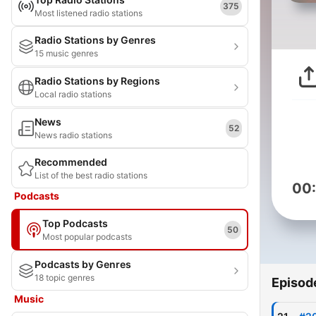
375
Most listened radio stations
Radio Stations by Genres
15 music genres
Radio Stations by Regions
Local radio stations
News
52
News radio stations
Recommended
List of the best radio stations
00
Podcasts
Top Podcasts
50
Most popular podcasts
Podcasts by Genres
18 topic genres
Episod
Music