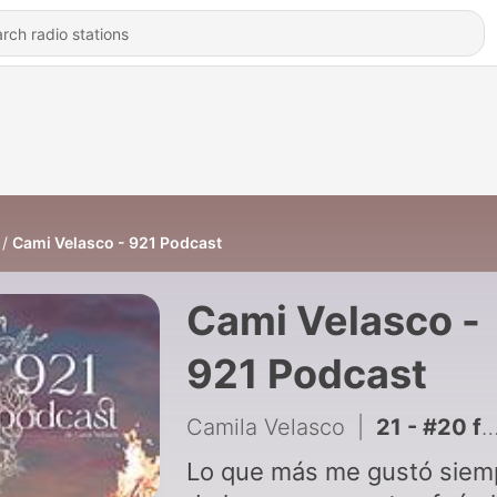
Cami Velasco - 921 Podcast
Cami Velasco -
921 Podcast
Camila Velasco
|
21 - #20 fuiste iniciada para ser líder con Lucia Mortarotti
Lo que más me gustó siem