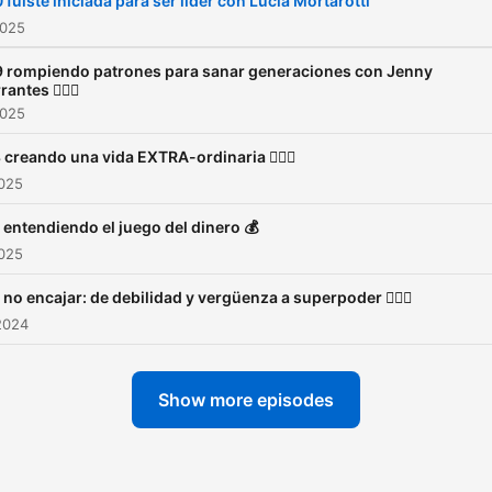
 fuiste iniciada para ser líder con Lucia Mortarotti
2025
9 rompiendo patrones para sanar generaciones con Jenny
rantes ⛓️‍💥🦋
2025
 creando una vida EXTRA-ordinaria ❤️‍🔥🚀
2025
 entendiendo el juego del dinero 💰
2025
 no encajar: de debilidad y vergüenza a superpoder 🦹🏻‍♀️
2024
Show more episodes