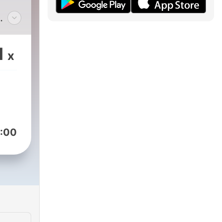
si
1
x
es
e
ro
cia
:00
 Ser
ro