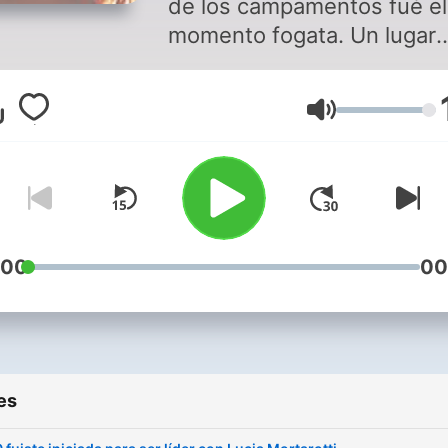
de los campamentos fué el
momento fogata. Un lugar
donde no sólo te divertías 
no que se daban charlas
Volume
incómodas y conversacion
profundas. Y así quiero qu
sea espacio, un lugar segu
para ser vulnerables y
cuestionarnos con concien
y presencia. No buscamos
:00
00
perfección, si no conexión.
ese fuego que alumbra, pe
que no quema.
es