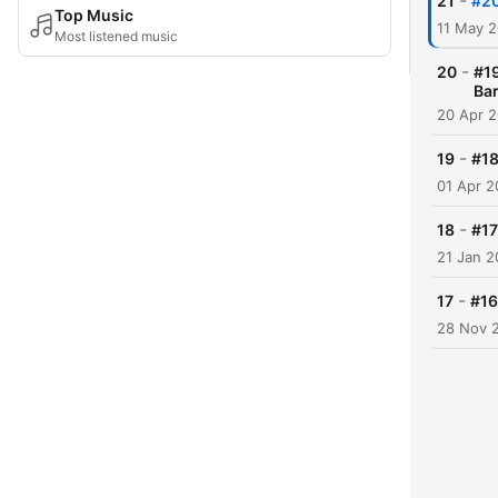
-
21
#20
Top Music
11 May 
Most listened music
-
20
#1
Bar
20 Apr 
-
19
#18
01 Apr 
-
18
#17
21 Jan 
-
17
#16
28 Nov 