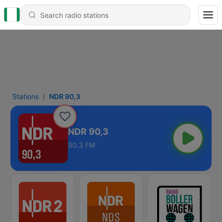
Stations
NDR 90,3
NDR 90,3
90.3 FM