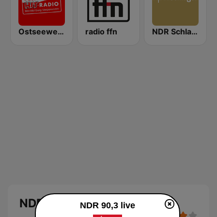
Ostseewelle Hit-Radio 105.6
radio ffn
NDR Schlager
NDR 90,3
NDR 90,3 live