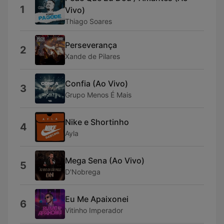
1
Vivo)
Thiago Soares
Perseverança
2
Xande de Pilares
Confia (Ao Vivo)
3
Grupo Menos É Mais
Nike e Shortinho
4
Ayla
Mega Sena (Ao Vivo)
5
D'Nobrega
Eu Me Apaixonei
6
Vitinho Imperador