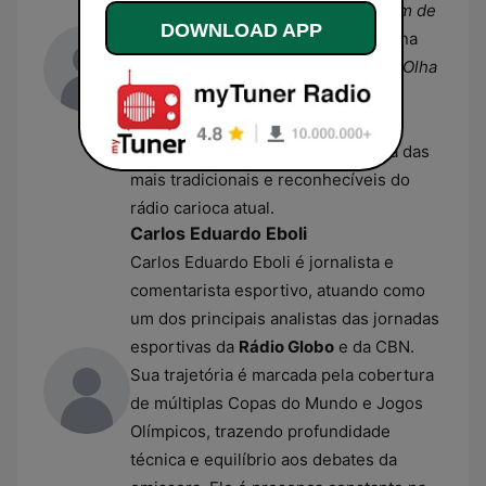
carinhosamente apelidado de
O Bom de
DOWNLOAD APP
Bola
. Com décadas de experiência na
Rádio Globo
, ele lidera o programa
Olha
o Gol
e é figura central nas
transmissões de futebol da equipe
Futebol Globo/CBN. Sua voz é uma das
mais tradicionais e reconhecíveis do
rádio carioca atual.
Carlos Eduardo Eboli
Carlos Eduardo Eboli é jornalista e
comentarista esportivo, atuando como
um dos principais analistas das jornadas
esportivas da
Rádio Globo
e da CBN.
Sua trajetória é marcada pela cobertura
de múltiplas Copas do Mundo e Jogos
Olímpicos, trazendo profundidade
técnica e equilíbrio aos debates da