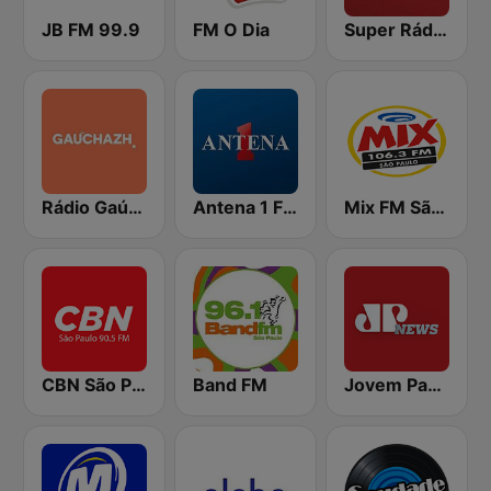
JB FM 99.9
FM O Dia
Super Rádio Tupi
Rádio Gaúcha ZH
Antena 1 FM
Mix FM São Paulo
CBN São Paulo
Band FM
Jovem Pan News