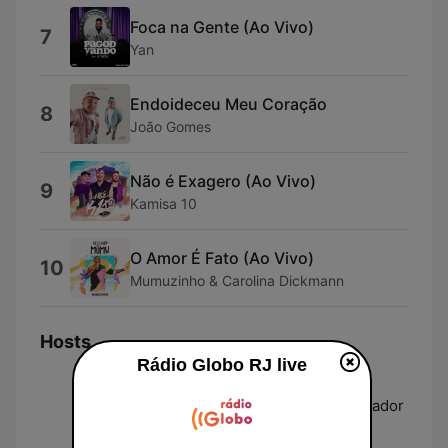
Foca na Gente (Ao Vivo)
7
Yan
Endoideceu Meu Coração
8
João Gomes
Não é Exagero (Ao Vivo)
9
Kamisa 10
O Amor É Fato (Ao Vivo)
10
Mumuzinho & Carolina Dickmann
Hosts
Rádio Globo RJ live
Edson Mauro
Edson Mauro é um consagrado narrador
e comunicador esportivo brasileiro,